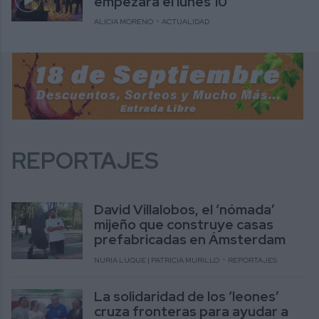
empezará el lunes 10
ALICIA MORENO
ACTUALIDAD
REPORTAJES
David Villalobos, el ‘nómada’
mijeño que construye casas
prefabricadas en Ámsterdam
NURIA LUQUE | PATRICIA MURILLO
REPORTAJES
La solidaridad de los ‘leones’
cruza fronteras para ayudar a