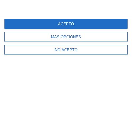
DE COMUNICACIONES E INFORMACIÓN COMERCIAL DE NUESTRO
INTERÉS.
ACEPTO
MÁS OPCIONES
NO ACEPTO
Inicio
Hemeroteca
Mijas 3.40 TV a la carta
Radio Mijas a la carta
Quiénes somos
Contacto
Publicidad
Aviso Legal
Cookies
Seguridad
Protección de datos
2026
©
MIJAS COMUNICACIÓN S.A.
Desarrollado por:
OA Cloud