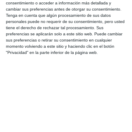
consentimiento o acceder a información más detallada y
cambiar sus preferencias antes de otorgar su consentimiento.
CONFIRMAR
Tenga en cuenta que algún procesamiento de sus datos
personales puede no requerir de su consentimiento, pero usted
Acepto los
términos de uso
y la
política de privacidad
tiene el derecho de rechazar tal procesamiento. Sus
preferencias se aplicarán solo a este sitio web. Puede cambiar
Recibe Mijas Semanal en tu
sus preferencias o retirar su consentimiento en cualquier
WhatsApp
momento volviendo a este sitio y haciendo clic en el botón
Te lo enviamos cada viernes directamente a tu
"Privacidad" en la parte inferior de la página web.
móvil
ENVÍA "ALTA" AL +34 607 48 09 16 A TRAVÉS
DE WHATSAPP
De conformidad con el REGLAMENTO (UE) 2016/679 DEL PARLAMENTO
EUROPEO Y DEL CONSEJO de 27 de abril de 2016 relativo a la protección
de las personas físicas en lo que respecta al tratamiento de datos personales y a
la libre circulación de estos datos, la dirección de esta empresa le informa de
los siguientes aspectos que debe conocer: Los datos obtenidos serán tratados
en ficheros titularidad de MIJAS COMUNICACIÓN, S.A., (Responsable de
tratamiento) con las siguientes finalidades: - CONTACTO CON LA ENTIDAD A
TRAVÉS DE CORREOS ELECTRÓNICOS - REGISTRO DE USUARIOS - ENVIO