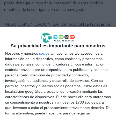
podrá denegar o impedir la instalación de estas cookies
modificando la configuración de su navegador.
MIJAS COMUNICACIÓN, S.A., tampoco utiliza técnicas de
spamming y únicamente tratará los datos que el usuario
transmita mediante los formularios electrónicos habilitados
en este sitio Web o mensajes de correo electrónico.
Su privacidad es importante para nosotros
Nosotros y nuestros
socios
almacenamos y/o accedemos a
información en un dispositivo, como cookies, y procesamos
datos personales, como identificadores únicos e información
estándar enviada por un dispositivo para publicidad y contenido
personalizado, medición de publicidad y contenido,
Suscríbete a nuestro boletín
investigación de audiencia y desarrollo de servicios.
Con su
Recibe la actualidad de Mijas en tu correo
permiso, nosotros y nuestros socios podemos utilizar datos de
localización geográfica precisa e identificación mediante las
electrónico
características de dispositivos. Puede hacer clic para otorgarnos
su consentimiento a nosotros y a nuestros 1733 socios para
que llevemos a cabo el procesamiento previamente descrito. De
forma alternativa, puede hacer clic para denegar su