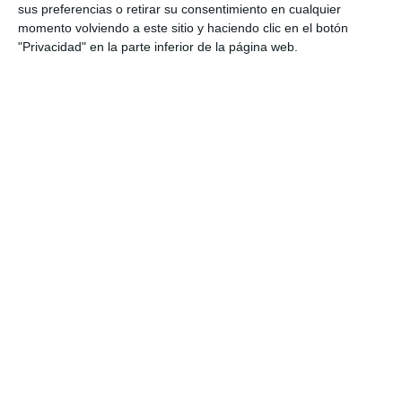
IVA no incluído.
sus preferencias o retirar su consentimiento en cualquier
momento volviendo a este sitio y haciendo clic en el botón
"Privacidad" en la parte inferior de la página web.
Contacta con nuestro
departamento de
Publicidad y Marketing
Ezequiel Valderrama
Jefe de Publicidad y Marketing
marketing@mijascomunicacion.com
Tel.: 952 583 030 Ext: 2010
Tel. Móvil/Whatsapp: 609 173 456