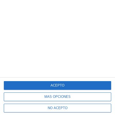
Suscríbete a nuestro boletín
Recibe la actualidad de Mijas en tu correo
electrónico
CONFIRMAR
Acepto los
términos de uso
y la
política de privacidad
Recibe Mijas Semanal en tu
WhatsApp
ACEPTO
Te lo enviamos cada viernes directamente a tu
MÁS OPCIONES
móvil
NO ACEPTO
ENVÍA "ALTA" AL +34 607 48 09 16 A TRAVÉS