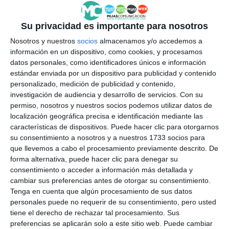
Su privacidad es importante para nosotros
Nosotros y nuestros
socios
almacenamos y/o accedemos a
La duración de las cuñas y spots será de 20". Los
información en un dispositivo, como cookies, y procesamos
datos personales, como identificadores únicos e información
aumentos de duración por tramos de 10" supondrán
estándar enviada por un dispositivo para publicidad y contenido
personalizado, medición de publicidad y contenido,
un incremento del 30%.
investigación de audiencia y desarrollo de servicios.
Con su
Mijas Comunicación S.A. se reserva el derecho a
permiso, nosotros y nuestros socios podemos utilizar datos de
localización geográfica precisa e identificación mediante las
modificar y/o anular en cualquier momento, y sin
características de dispositivos. Puede hacer clic para otorgarnos
previo aviso, cualquiera de sus productos
su consentimiento a nosotros y a nuestros 1733 socios para
que llevemos a cabo el procesamiento previamente descrito. De
comerciales y/o precios vigentes.
forma alternativa, puede hacer clic para denegar su
El coste de la producción para un spot standard en
consentimiento o acceder a información más detallada y
cambiar sus preferencias antes de otorgar su consentimiento.
televisión será de 275 euros; para otros, consultar. Si
Tenga en cuenta que algún procesamiento de sus datos
la contratación es de un mínimo de 3 meses, la
personales puede no requerir de su consentimiento, pero usted
tiene el derecho de rechazar tal procesamiento. Sus
producción del material publicitario irá sin cargo.
preferencias se aplicarán solo a este sitio web. Puede cambiar