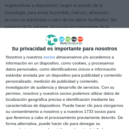
organizativas a disposición, según el estado de la
tecnología, para evitar la pérdida, mal uso, alteración,
acceso no autorizado y robo de los datos facilitados. Sin
perjuicio de lo anterior, el usuario es consciente de la
posibilidad de que la seguridad de las comunicaciones a
través de la red son vulnerables.
Su privacidad es importante para nosotros
Nosotros y nuestros
socios
almacenamos y/o accedemos a
información en un dispositivo, como cookies, y procesamos
datos personales, como identificadores únicos e información
estándar enviada por un dispositivo para publicidad y contenido
Suscríbete a nuestro boletín
personalizado, medición de publicidad y contenido,
investigación de audiencia y desarrollo de servicios.
Con su
Recibe la actualidad de Mijas en tu correo
permiso, nosotros y nuestros socios podemos utilizar datos de
electrónico
localización geográfica precisa e identificación mediante las
características de dispositivos. Puede hacer clic para otorgarnos
su consentimiento a nosotros y a nuestros 1733 socios para
que llevemos a cabo el procesamiento previamente descrito. De
forma alternativa, puede hacer clic para denegar su