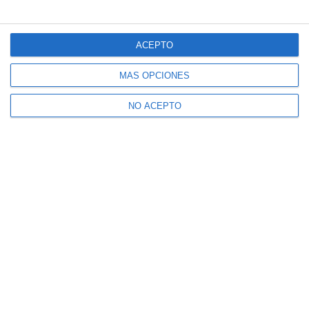
INTERÉS.
ACEPTO
MÁS OPCIONES
NO ACEPTO
Inicio
Hemeroteca
Mijas 3.40 TV a la carta
Radio Mijas a la carta
Quiénes somos
Contacto
Publicidad
Aviso Legal
Cookies
Seguridad
Protección de datos
2026
©
MIJAS COMUNICACIÓN S.A.
Desarrollado por:
OA Cloud