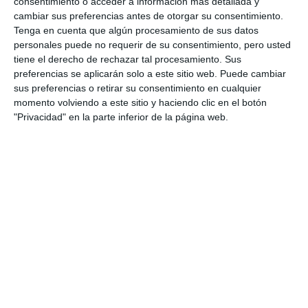
consentimiento o acceder a información más detallada y
CONFIRMAR
cambiar sus preferencias antes de otorgar su consentimiento.
Tenga en cuenta que algún procesamiento de sus datos
Acepto los
términos de uso
y la
política de privacidad
personales puede no requerir de su consentimiento, pero usted
tiene el derecho de rechazar tal procesamiento. Sus
Recibe Mijas Semanal en tu
preferencias se aplicarán solo a este sitio web. Puede cambiar
WhatsApp
sus preferencias o retirar su consentimiento en cualquier
momento volviendo a este sitio y haciendo clic en el botón
Te lo enviamos cada viernes directamente a tu
"Privacidad" en la parte inferior de la página web.
móvil
ENVÍA "ALTA" AL +34 607 48 09 16 A TRAVÉS
DE WHATSAPP
De conformidad con el REGLAMENTO (UE) 2016/679 DEL PARLAMENTO
EUROPEO Y DEL CONSEJO de 27 de abril de 2016 relativo a la protección
de las personas físicas en lo que respecta al tratamiento de datos personales y a
la libre circulación de estos datos, la dirección de esta empresa le informa de
los siguientes aspectos que debe conocer: Los datos obtenidos serán tratados
en ficheros titularidad de MIJAS COMUNICACIÓN, S.A., (Responsable de
tratamiento) con las siguientes finalidades: - CONTACTO CON LA ENTIDAD A
TRAVÉS DE CORREOS ELECTRÓNICOS - REGISTRO DE USUARIOS - ENVIO
DE COMUNICACIONES E INFORMACIÓN COMERCIAL DE NUESTRO