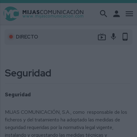
search
person
menu
live_tv
mic
phone_android
DIRECTO
Seguridad
Seguridad
MIJAS COMUNICACIÓN, S.A., como responsable de los
ficheros y del tratamiento ha adoptado las medidas de
seguridad requeridas por la normativa legal vigente,
instalando y orquestando las medidas técnicas y