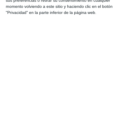
sus preferencias o retirar su consentimiento en cualquier
momento volviendo a este sitio y haciendo clic en el botón
"Privacidad" en la parte inferior de la página web.
29/05/2026 Nº 1.206
22/05/2026 Nº 1.205