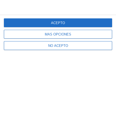
ACEPTO
MÁS OPCIONES
NO ACEPTO
19/02/2026 Nº 1.192
23/02/2026 Nº SEMANA SANTA MIJAS 2026