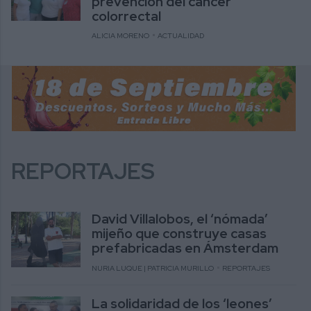
prevención del cáncer
colorrectal
ALICIA MORENO
ACTUALIDAD
REPORTAJES
David Villalobos, el ‘nómada’
mijeño que construye casas
prefabricadas en Ámsterdam
NURIA LUQUE | PATRICIA MURILLO
REPORTAJES
La solidaridad de los ‘leones’