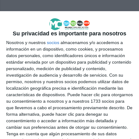
Comparte este programa desde el siguiente enlace:
https://mijascom.com/?r=20
Su privacidad es importante para nosotros
Share
Facebook
Twitter
LinkedIn
Meneame
WhatsApp
Message
Email
Print
Nosotros y nuestros
socios
almacenamos y/o accedemos a
información en un dispositivo, como cookies, y procesamos
datos personales, como identificadores únicos e información
estándar enviada por un dispositivo para publicidad y contenido
personalizado, medición de publicidad y contenido,
investigación de audiencia y desarrollo de servicios.
Con su
permiso, nosotros y nuestros socios podemos utilizar datos de
localización geográfica precisa e identificación mediante las
características de dispositivos. Puede hacer clic para otorgarnos
live_tv
Temporada Junio 2026
su consentimiento a nosotros y a nuestros 1733 socios para
que llevemos a cabo el procesamiento previamente descrito. De
forma alternativa, puede hacer clic para denegar su
consentimiento o acceder a información más detallada y
live_tv
Temporada Mayo 2026
cambiar sus preferencias antes de otorgar su consentimiento.
Tenga en cuenta que algún procesamiento de sus datos