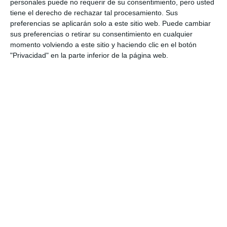
personales puede no requerir de su consentimiento, pero usted
tiene el derecho de rechazar tal procesamiento. Sus
live_tv
Temporada Abril 2026
preferencias se aplicarán solo a este sitio web. Puede cambiar
133. A QUIEN MADRUGA 26-06-2026
1
sus preferencias o retirar su consentimiento en cualquier
momento volviendo a este sitio y haciendo clic en el botón
"Privacidad" en la parte inferior de la página web.
live_tv
Temporada Marzo 2026
live_tv
Temporada Febrero 2026
live_tv
Temporada Enero 2026
live_tv
Temporada Diciembre 2025