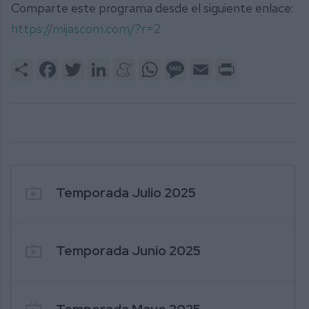
Comparte este programa desde el siguiente enlace:
https://mijascom.com/?r=2
Share
Facebook
Twitter
LinkedIn
Meneame
WhatsApp
Message
Email
Print
live_tv
Temporada Julio 2025
live_tv
Temporada Junio 2025
live_tv
Temporada Mayo 2025