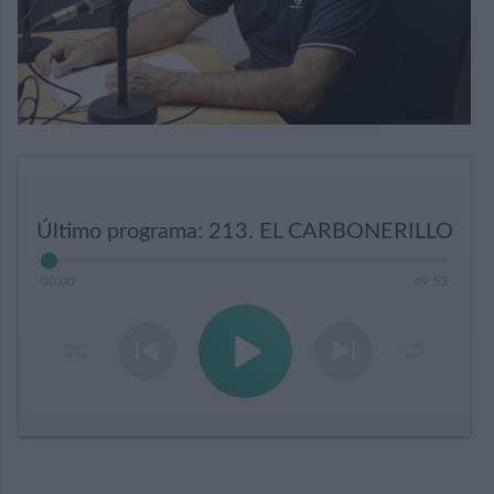
Último programa: 213. EL CARBONERILLO
00
:
00
49
:
53