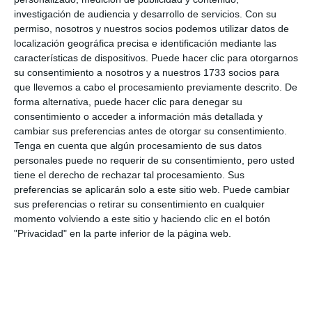
investigación de audiencia y desarrollo de servicios.
Con su
permiso, nosotros y nuestros socios podemos utilizar datos de
live_tv
Temporada Noviembre 2024
localización geográfica precisa e identificación mediante las
características de dispositivos. Puede hacer clic para otorgarnos
su consentimiento a nosotros y a nuestros 1733 socios para
que llevemos a cabo el procesamiento previamente descrito. De
live_tv
Temporada Octubre 2024
forma alternativa, puede hacer clic para denegar su
consentimiento o acceder a información más detallada y
cambiar sus preferencias antes de otorgar su consentimiento.
Tenga en cuenta que algún procesamiento de sus datos
live_tv
Temporada Julio 2024
personales puede no requerir de su consentimiento, pero usted
tiene el derecho de rechazar tal procesamiento. Sus
preferencias se aplicarán solo a este sitio web. Puede cambiar
sus preferencias o retirar su consentimiento en cualquier
live_tv
Temporada Junio 2024
momento volviendo a este sitio y haciendo clic en el botón
"Privacidad" en la parte inferior de la página web.
live_tv
Temporada Mayo 2024