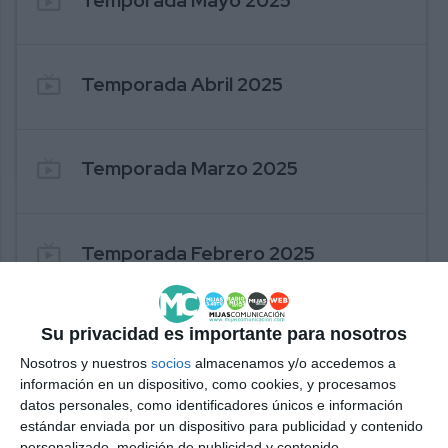
213. EL CARBONERILLO
live_tv
Temporada Abril 2025
live_tv
Temporada Marzo 2025
live_tv
Temporada Febrero 2025
live_tv
Temporada Enero 2025
Su privacidad es importante para nosotros
Nosotros y nuestros
socios
almacenamos y/o accedemos a
información en un dispositivo, como cookies, y procesamos
datos personales, como identificadores únicos e información
live_tv
Temporada Diciembre 2024
estándar enviada por un dispositivo para publicidad y contenido
personalizado, medición de publicidad y contenido,