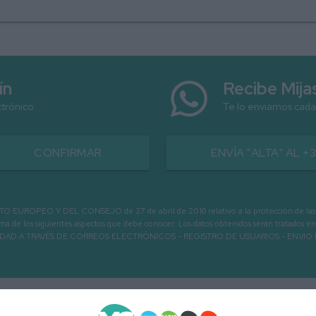
ín
Recibe Mij
ctrónico
Te lo enviamos cada
CONFIRMAR
ENVÍA "ALTA" AL +
PEO Y DEL CONSEJO de 27 de abril de 2016 relativo a la protección de las person
informa de los siguientes aspectos que debe conocer: Los datos obtenidos serán tratad
N LA ENTIDAD A TRAVÉS DE CORREOS ELECTRÓNICOS - REGISTRO DE USUARIOS -