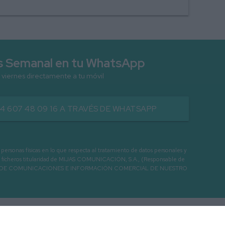
as Semanal en tu WhatsApp
 viernes directamente a tu móvil
34 607 48 09 16 A TRAVÉS DE WHATSAPP
as físicas en lo que respecta al tratamiento de datos personales y
os en ficheros titularidad de MIJAS COMUNICACIÓN, S.A., (Responsable de
 ENVIO DE COMUNICACIONES E INFORMACIÓN COMERCIAL DE NUESTRO