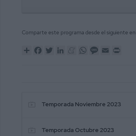
Comparte este programa desde el siguiente en
Share
Facebook
Twitter
LinkedIn
Meneame
WhatsApp
Message
Email
Print
live_tv
Temporada Noviembre 2023
live_tv
Temporada Octubre 2023