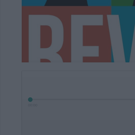
00
:
00