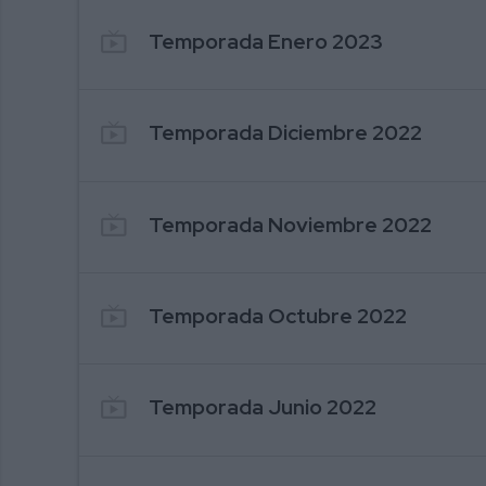
live_tv
Temporada Enero 2023
103. Mabel Gutiérrez
live_tv
Temporada Diciembre 2022
live_tv
Temporada Noviembre 2022
live_tv
Temporada Octubre 2022
live_tv
Temporada Junio 2022