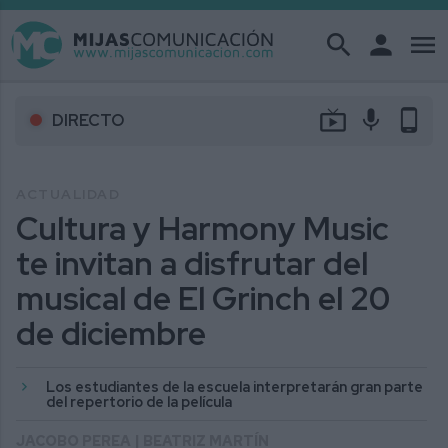
search
person
menu
live_tv
mic
phone_android
DIRECTO
ACTUALIDAD
Cultura y Harmony Music
te invitan a disfrutar del
musical de El Grinch el 20
de diciembre
Los estudiantes de la escuela interpretarán gran parte
del repertorio de la película
JACOBO PEREA | BEATRIZ MARTÍN