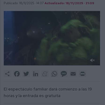
Publicado: 18/11/2025 ·
14:07
Actualizado: 18/11/2025 · 21:09
0
of
Share
Facebook
Twitter
LinkedIn
Meneame
WhatsApp
Message
Email
Print
1
minute,
39
seconds
El espectáculo familiar dará comienzo a las 19
horas y la entrada es gratuita