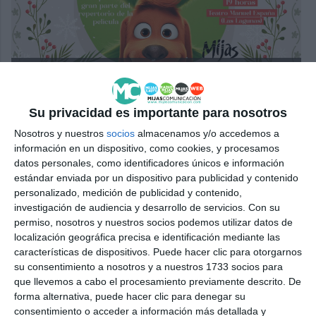
Cartel promocional del evento.
M.C.
Su privacidad es importante para nosotros
Nosotros y nuestros
socios
almacenamos y/o accedemos a
información en un dispositivo, como cookies, y procesamos
Comparte esta noticia desde el siguiente enlace:
datos personales, como identificadores únicos e información
https://mijascom.com/?a=36309
estándar enviada por un dispositivo para publicidad y contenido
personalizado, medición de publicidad y contenido,
investigación de audiencia y desarrollo de servicios.
Con su
MUSICAL
TEATRO
GRINCH
CULTURA
MIJAS
permiso, nosotros y nuestros socios podemos utilizar datos de
localización geográfica precisa e identificación mediante las
características de dispositivos. Puede hacer clic para otorgarnos
su consentimiento a nosotros y a nuestros 1733 socios para
que llevemos a cabo el procesamiento previamente descrito. De
forma alternativa, puede hacer clic para denegar su
consentimiento o acceder a información más detallada y