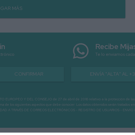
GAR MÁS
ín
Recibe Mij
ctrónico
Te lo enviamos cada
CONFIRMAR
ENVÍA "ALTA" AL +
PEO Y DEL CONSEJO de 27 de abril de 2016 relativo a la protección de las person
informa de los siguientes aspectos que debe conocer: Los datos obtenidos serán tratad
N LA ENTIDAD A TRAVÉS DE CORREOS ELECTRÓNICOS - REGISTRO DE USUARIOS -