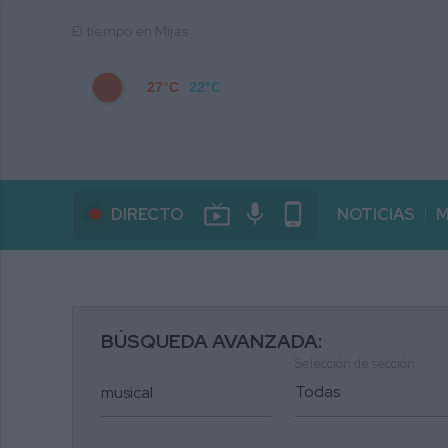
El tiempo en Mijas
27°C
22°C
live_tv
mic
phone_android
DIRECTO
NOTICIAS
M
BÚSQUEDA AVANZADA:
Selección de sección