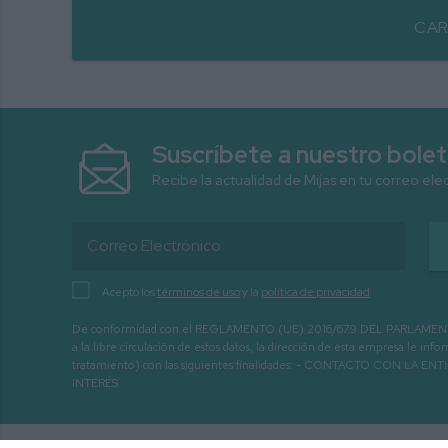
CAR
Suscríbete a nuestro bolet
Recibe la actualidad de Mijas en tu correo ele
Acepto los
términos de uso
y la
política de privacidad
De conformidad con el REGLAMENTO (UE) 2016/679 DEL PARLAMENTO EURO
a la libre circulación de estos datos, la dirección de esta empresa le 
tratamiento) con las siguientes finalidades: - CONTACTO CO
INTERÉS.