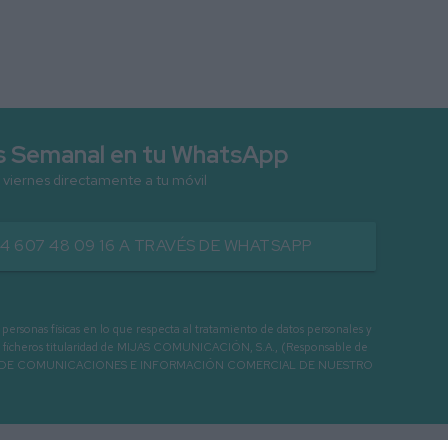
as Semanal en tu WhatsApp
 viernes directamente a tu móvil
34 607 48 09 16 A TRAVÉS DE WHATSAPP
as físicas en lo que respecta al tratamiento de datos personales y
os en ficheros titularidad de MIJAS COMUNICACIÓN, S.A., (Responsable de
 ENVIO DE COMUNICACIONES E INFORMACIÓN COMERCIAL DE NUESTRO