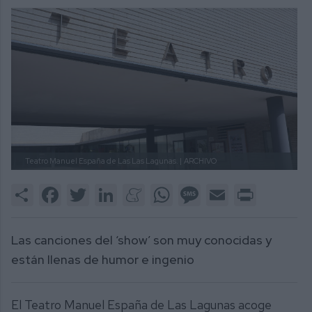
Teatro Manuel España de Las Las Lagunas. |
ARCHIVO
Share
Facebook
Twitter
LinkedIn
Meneame
WhatsApp
Message
Email
Print
Las canciones del ‘show’ son muy conocidas y
están llenas de humor e ingenio
El Teatro Manuel España de Las Lagunas acoge