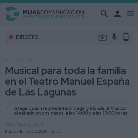
search
person
menu
live_tv
mic
phone_android
DIRECTO
ACTUALIDAD
Musical para toda la familia
en el Teatro Manuel España
de Las Lagunas
Stage Coach representará ‘Legally Blonde Jr Musical’
el sábado en dos pases, a las 14:00 y a las 19:00 horas
CRISTINA LUQUE
Publicado: 12/06/2026 ·
15:30