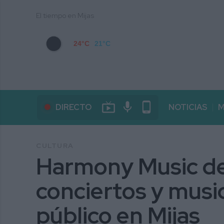
El tiempo en Mijas
24°C
21°C
live_tv
mic
phone_android
DIRECTO
NOTICIAS
M
CULTURA
Harmony Music de
conciertos y music
público en Mijas