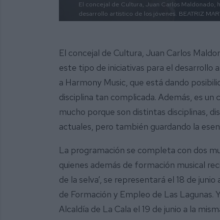
El concejal de Cultura, Juan Carlos Maldonado, ha
desarrollo artístico de los jóvenes.
BEATRIZ MAR
El concejal de Cultura, Juan Carlos Mald
este tipo de iniciativas para el desarroll
a Harmony Music, que está dando posibil
disciplina tan complicada. Además, es un c
mucho porque son distintas disciplinas, d
actuales, pero también guardando la esenci
La programación se completa con dos mus
quienes además de formación musical recibe
de la selva’, se representará el 18 de junio
de Formación y Empleo de Las Lagunas. Y ‘
Alcaldía de La Cala el 19 de junio a la mism