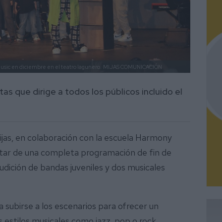
usic en diciembre en el teatro lagunero.
MIJAS COMUNICACIÓN
as que dirige a todos los públicos incluido el
ijas, en colaboración con la escuela Harmony
frutar de una completa programación de fin de
audición de bandas juveniles y dos musicales
subirse a los escenarios para ofrecer un
s estilos musicales como jazz, pop o rock,