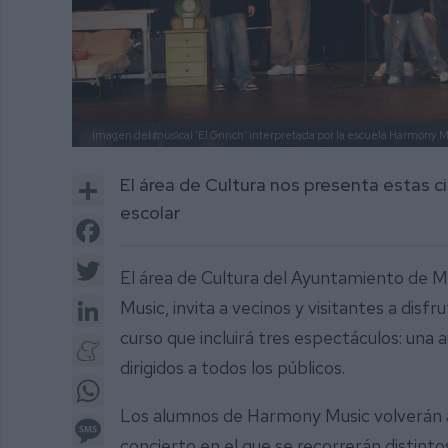
Imagen del musical 'El Grinch' interpretada por la escuela Harmony M
Share
El área de Cultura nos presenta estas cit
escolar
Facebook
Twitter
El área de Cultura del Ayuntamiento de M
LinkedIn
Music, invita a vecinos y visitantes a dis
curso que incluirá tres espectáculos: una 
Meneame
dirigidos a todos los públicos.
WhatsApp
Los alumnos de Harmony Music volverán a 
Message
concierto en el que se recorrerán distinto