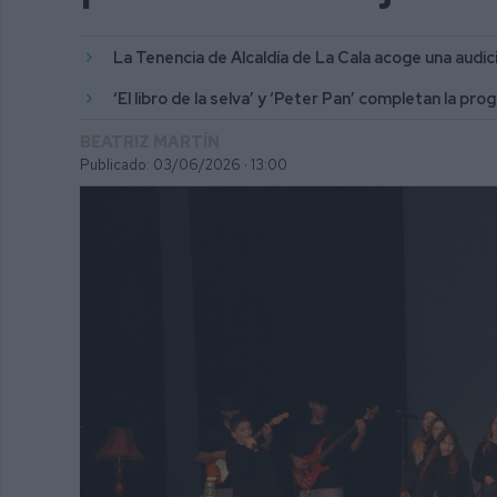
La Tenencia de Alcaldía de La Cala acoge una audici
‘El libro de la selva’ y ‘Peter Pan’ completan la p
BEATRIZ MARTÍN
Publicado: 03/06/2026 ·
13:00