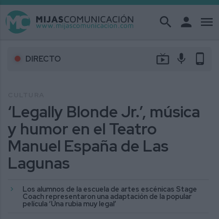
search
person
menu
live_tv
mic
phone_android
DIRECTO
CULTURA
‘Legally Blonde Jr.’, música
y humor en el Teatro
Manuel España de Las
Lagunas
Los alumnos de la escuela de artes escénicas Stage
Coach representaron una adaptación de la popular
película ‘Una rubia muy legal’