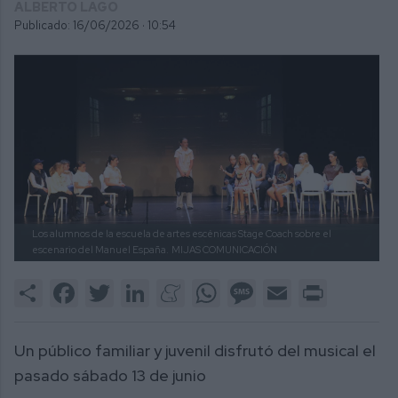
ALBERTO LAGO
Publicado: 16/06/2026 ·
10:54
Los alumnos de la escuela de artes escénicas Stage Coach sobre el
escenario del Manuel España.
MIJAS COMUNICACIÓN
Share
Facebook
Twitter
LinkedIn
Meneame
WhatsApp
Message
Email
Print
Un público familiar y juvenil disfrutó del musical el
pasado sábado 13 de junio