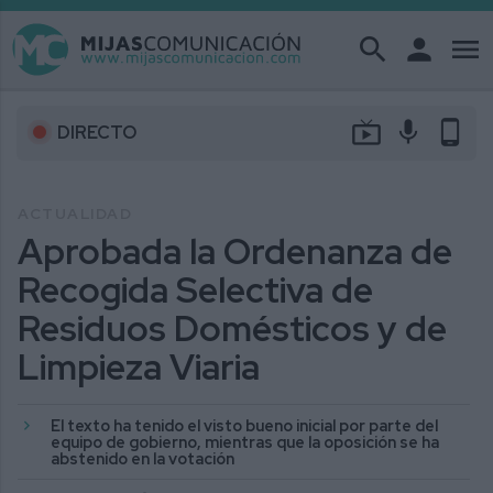
search
person
menu
live_tv
mic
phone_android
DIRECTO
ACTUALIDAD
Aprobada la Ordenanza de
Recogida Selectiva de
Residuos Domésticos y de
Limpieza Viaria
El texto ha tenido el visto bueno inicial por parte del
equipo de gobierno, mientras que la oposición se ha
abstenido en la votación