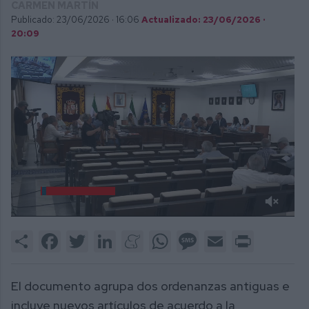
CARMEN MARTÍN
Publicado: 23/06/2026 ·
16:06
Actualizado: 23/06/2026 ·
20:09
0
of
Share
Facebook
Twitter
LinkedIn
Meneame
WhatsApp
Message
Email
Print
2
minutes,
41
seconds
El documento agrupa dos ordenanzas antiguas e
incluye nuevos artículos de acuerdo a la