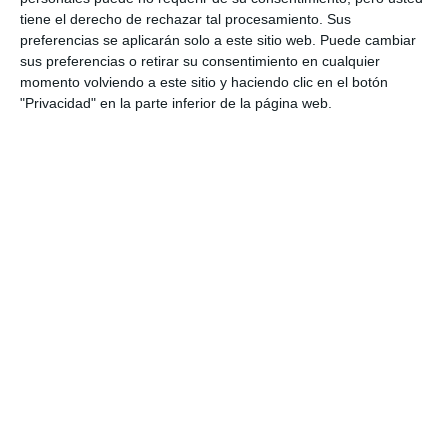
como al portavoz de Cs, José Carlos Martín, en
tiene el derecho de rechazar tal procesamiento. Sus
relación al contrato de limpieza vigente.
preferencias se aplicarán solo a este sitio web. Puede cambiar
sus preferencias o retirar su consentimiento en cualquier
momento volviendo a este sitio y haciendo clic en el botón
"Privacidad" en la parte inferior de la página web.
La ordenanza fomenta la correcta separación de residuos.
ARCHIVO.
Por su parte, desde Ciudadanos pusieron el acento
en que la no separación de los residuos en origen
conllevaría sanciones: “Aquí el tema que se está
debatiendo es que a partir de la aprobación de esta