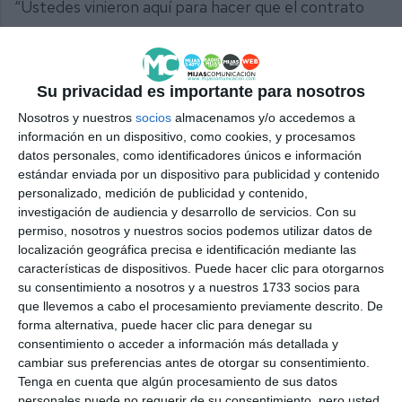
“Ustedes vinieron aquí para hacer que el contrato
de basura fuera totalmente controlado, al dedillo.
Señor Belmonte, se le está yendo de las manos,
tiene usted Mijas más sucia que nunca. No hay
Su privacidad es importante para nosotros
vecino que nos pare por la calle para decir ‘qué está
Nosotros y nuestros
socios
almacenamos y/o accedemos a
información en un dispositivo, como cookies, y procesamos
pasando, no limpian mi calle, no baldean’, los
datos personales, como identificadores únicos e información
trabajadores lo dejamos para otro día porque están
estándar enviada por un dispositivo para publicidad y contenido
crispados no, lo siguiente, están al borde de una
personalizado, medición de publicidad y contenido,
investigación de audiencia y desarrollo de servicios.
Con su
huelga”, apuntó la edil del PSOE Belén Roca. “Todos
permiso, nosotros y nuestros socios podemos utilizar datos de
esos incumplimientos se detectan, se sancionan, se
localización geográfica precisa e identificación mediante las
características de dispositivos. Puede hacer clic para otorgarnos
notifican a la empresa. Me sorprende que se
su consentimiento a nosotros y a nuestros 1733 socios para
preocupen de estos incumplimientos porque
que llevemos a cabo el procesamiento previamente descrito. De
forma alternativa, puede hacer clic para denegar su
cuando ustedes gobernaban había más
consentimiento o acceder a información más detallada y
incumplimientos, faltaban de media entre 15 y 17
cambiar sus preferencias antes de otorgar su consentimiento.
personas diarias”, explicó Belmonte tanto a Roca
Tenga en cuenta que algún procesamiento de sus datos
personales puede no requerir de su consentimiento, pero usted