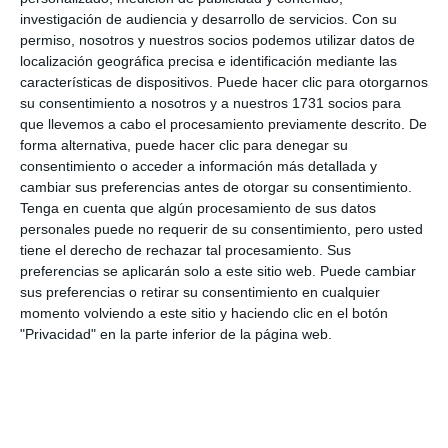
investigación de audiencia y desarrollo de servicios.
Con su
permiso, nosotros y nuestros socios podemos utilizar datos de
localización geográfica precisa e identificación mediante las
2. MIJAS AL DÍA
1.
características de dispositivos. Puede hacer clic para otorgarnos
su consentimiento a nosotros y a nuestros 1731 socios para
que llevemos a cabo el procesamiento previamente descrito. De
forma alternativa, puede hacer clic para denegar su
live_tv
Temporada 2025
consentimiento o acceder a información más detallada y
cambiar sus preferencias antes de otorgar su consentimiento.
Tenga en cuenta que algún procesamiento de sus datos
personales puede no requerir de su consentimiento, pero usted
live_tv
Temporada 2024
tiene el derecho de rechazar tal procesamiento. Sus
preferencias se aplicarán solo a este sitio web. Puede cambiar
sus preferencias o retirar su consentimiento en cualquier
momento volviendo a este sitio y haciendo clic en el botón
"Privacidad" en la parte inferior de la página web.
2. MIJAS AL DÍA
1.
Suscríbete a nuestro boletín
Recibe la actualidad de Mijas en tu correo
electrónico