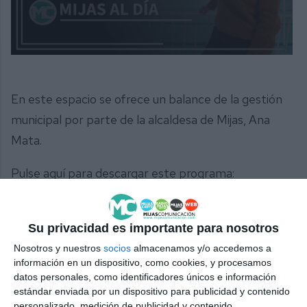
0
seconds
of
27
En este espacio se ofrece un balance de la gestión
minutes,
5
municipal por parte de la alcaldesa de Mijas, Ana
seconds
Mata.
Pulse aquí para descargar este programa:
DESCARGAR
Su privacidad es importante para nosotros
Comparte este programa desde el siguiente enlace:
Nosotros y nuestros
socios
almacenamos y/o accedemos a
https://mijascom.com/?t=68
información en un dispositivo, como cookies, y procesamos
datos personales, como identificadores únicos e información
Share
Facebook
Twitter
LinkedIn
Meneame
WhatsApp
Message
Email
Print
estándar enviada por un dispositivo para publicidad y contenido
personalizado, medición de publicidad y contenido,