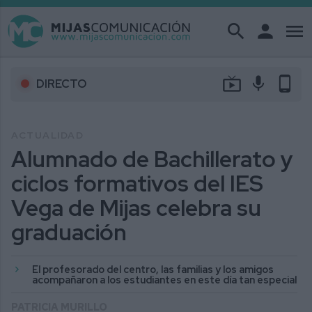
search
person
menu
live_tv
mic
phone_android
DIRECTO
ACTUALIDAD
Alumnado de Bachillerato y
ciclos formativos del IES
Vega de Mijas celebra su
graduación
El profesorado del centro, las familias y los amigos
acompañaron a los estudiantes en este día tan especial
PATRICIA MURILLO