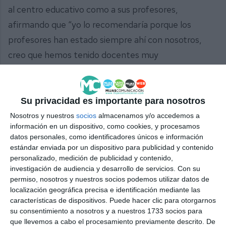
al centro educativo como a sus profesores,
afirmando que “yo lo recomendaría porque los
profesores han estado siempre ahí con nosotros,
creo que hemos tenido docentes muy
competentes que nos han dado perfectamente
todas las asignaturas para ir a la selectividad”.
Su privacidad es importante para nosotros
A partir de ahora, unos seguirán estudiando
Nosotros y nuestros
socios
almacenamos y/o accedemos a
mientras que otros se enfrentarán al mundo laboral.
información en un dispositivo, como cookies, y procesamos
datos personales, como identificadores únicos e información
En cualquiera de los casos, les deseamos a todos
estándar enviada por un dispositivo para publicidad y contenido
que ojalá se cumplan sus sueños.
personalizado, medición de publicidad y contenido,
investigación de audiencia y desarrollo de servicios.
Con su
Comparte esta noticia desde el siguiente enlace:
permiso, nosotros y nuestros socios podemos utilizar datos de
localización geográfica precisa e identificación mediante las
https://mijascom.com/?a=38460
características de dispositivos. Puede hacer clic para otorgarnos
su consentimiento a nosotros y a nuestros 1733 socios para
MIJAS
GRADUACIÓN
EDUCACIÓN
que llevemos a cabo el procesamiento previamente descrito. De