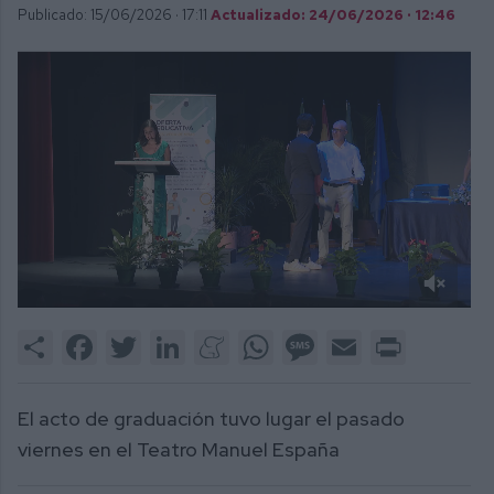
Publicado: 15/06/2026 ·
17:11
Actualizado: 24/06/2026 · 12:46
0
of
Share
Facebook
Twitter
LinkedIn
Meneame
WhatsApp
Message
Email
Print
2
minutes,
4
seconds
El acto de graduación tuvo lugar el pasado
viernes en el Teatro Manuel España