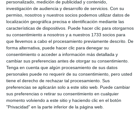
personalizado, medición de publicidad y contenido,
investigación de audiencia y desarrollo de servicios.
Con su
permiso, nosotros y nuestros socios podemos utilizar datos de
localización geográfica precisa e identificación mediante las
características de dispositivos. Puede hacer clic para otorgarnos
su consentimiento a nosotros y a nuestros 1733 socios para
que llevemos a cabo el procesamiento previamente descrito. De
forma alternativa, puede hacer clic para denegar su
consentimiento o acceder a información más detallada y
NOTICIAS
cambiar sus preferencias antes de otorgar su consentimiento.
Tenga en cuenta que algún procesamiento de sus datos
El Educa Bus llega a La Cala para
personales puede no requerir de su consentimiento, pero usted
poner en valor el patrimonio
tiene el derecho de rechazar tal procesamiento. Sus
natural de Andalucía
preferencias se aplicarán solo a este sitio web. Puede cambiar
sus preferencias o retirar su consentimiento en cualquier
P.MURILLO
ACTUALIDAD
momento volviendo a este sitio y haciendo clic en el botón
"Privacidad" en la parte inferior de la página web.
Mijas se consolida como destino
de lujo con una ocupación
superior al 80% en La Zambra
BEATRIZ MARTÍN | JACOBO PEREA
ACTUALIDAD