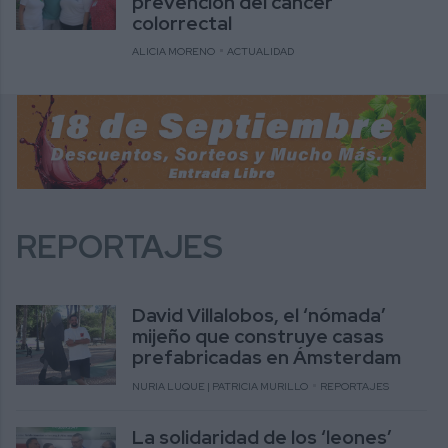
prevención del cáncer
colorrectal
ALICIA MORENO
ACTUALIDAD
REPORTAJES
David Villalobos, el ‘nómada’
mijeño que construye casas
prefabricadas en Ámsterdam
NURIA LUQUE | PATRICIA MURILLO
REPORTAJES
La solidaridad de los ‘leones’