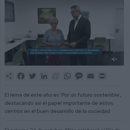
0
of
Share
Facebook
Twitter
LinkedIn
Meneame
WhatsApp
Message
Email
Print
1
minute,
28
seconds
El lema de este año es ‘Por un futuro sostenible’,
destacando así el papel importante de estos
centros en el buen desarrollo de la sociedad