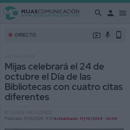
search
person
menu
live_tv
mic
phone_android
DIRECTO
ACTUALIDAD
Mijas celebrará el 24 de
octubre el Día de las
Bibliotecas con cuatro citas
diferentes
N. LUQUE | MJ GÓMEZ
Publicado: 17/10/2024 ·
11:01
Actualizado: 17/10/2024 · 20:03