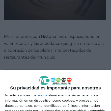
0
seconds
of
17
Mijas, Sabores con Historia’, este espacio pone en
minutes,
32
valor recetas y las anécdotas que giran en torno a la
seconds
elaboración de los platos más destacados de
restaurantes del municipio.
Pulse aquí para descargar este programa:
Su privacidad es importante para nosotros
DESCARGAR
Nosotros y nuestros
socios
almacenamos y/o accedemos a
información en un dispositivo, como cookies, y procesamos
Comparte este programa desde el siguiente enlace:
datos personales, como identificadores únicos e información
https://mijascom.com/?t=73
estándar enviada por un dispositivo para publicidad y contenido