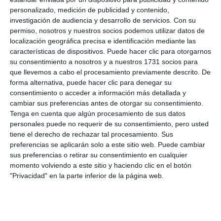
personalizado, medición de publicidad y contenido,
investigación de audiencia y desarrollo de servicios.
Con su
Share
Facebook
Twitter
LinkedIn
Meneame
WhatsApp
Message
Email
Print
permiso, nosotros y nuestros socios podemos utilizar datos de
localización geográfica precisa e identificación mediante las
características de dispositivos. Puede hacer clic para otorgarnos
su consentimiento a nosotros y a nuestros 1731 socios para
que llevemos a cabo el procesamiento previamente descrito. De
19. Panorama Beach
18
forma alternativa, puede hacer clic para denegar su
consentimiento o acceder a información más detallada y
cambiar sus preferencias antes de otorgar su consentimiento.
live_tv
Temporada 2025
Tenga en cuenta que algún procesamiento de sus datos
personales puede no requerir de su consentimiento, pero usted
tiene el derecho de rechazar tal procesamiento. Sus
preferencias se aplicarán solo a este sitio web. Puede cambiar
live_tv
Temporada 2024
sus preferencias o retirar su consentimiento en cualquier
momento volviendo a este sitio y haciendo clic en el botón
"Privacidad" en la parte inferior de la página web.
19. Panorama Beach
18