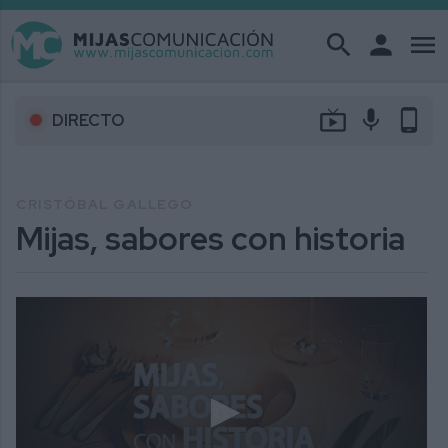
search
person
menu
live_tv
mic
phone_android
DIRECTO
CRISTÓBAL GALLEGO
Mijas, sabores con historia