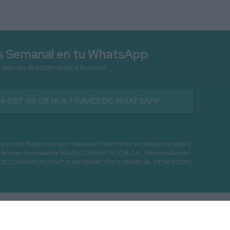
as Semanal en tu WhatsApp
 viernes directamente a tu móvil
34 607 48 09 16 A TRAVÉS DE WHATSAPP
as físicas en lo que respecta al tratamiento de datos personales y
os en ficheros titularidad de MIJAS COMUNICACIÓN, S.A., (Responsable de
 ENVIO DE COMUNICACIONES E INFORMACIÓN COMERCIAL DE NUESTRO