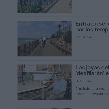
Entra en ser
por los temp
ACTUALIDAD
Las joyas de
‘desfilarán’
REPORTAJES
El trabajo del artesan
piezas las llevarán m