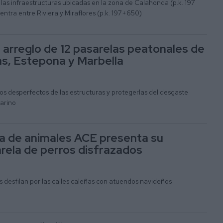
 las infraestructuras ubicadas en la zona de Calahonda (p.k. 197
entra entre Riviera y Miraflores (p.k. 197+650)
el arreglo de 12 pasarelas peatonales de
jas, Estepona y Marbella
 los desperfectos de las estructuras y protegerlas del desgaste
arino
a de animales ACE presenta su
rela de perros disfrazados
 desfilan por las calles caleñas con atuendos navideños