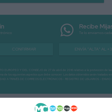
ín
Recibe Mij
ctrónico
Te lo enviamos cada
CONFIRMAR
ENVÍA "ALTA" AL +
PEO Y DEL CONSEJO de 27 de abril de 2016 relativo a la protección de las person
informa de los siguientes aspectos que debe conocer: Los datos obtenidos serán tratad
N LA ENTIDAD A TRAVÉS DE CORREOS ELECTRÓNICOS - REGISTRO DE USUARIOS -