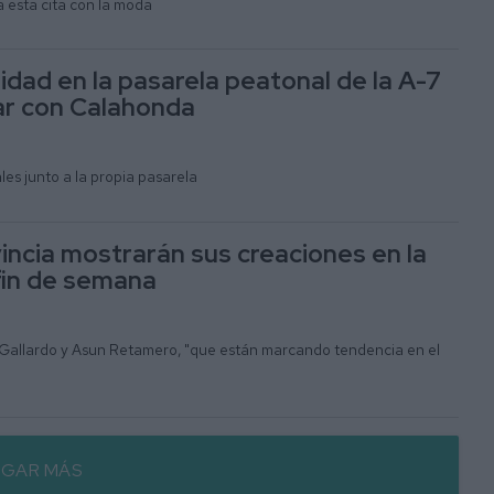
 esta cita con la moda
idad en la pasarela peatonal de la A-7
ar con Calahonda
les junto a la propia pasarela
incia mostrarán sus creaciones en la
fin de semana
n Gallardo y Asun Retamero, "que están marcando tendencia en el
GAR MÁS