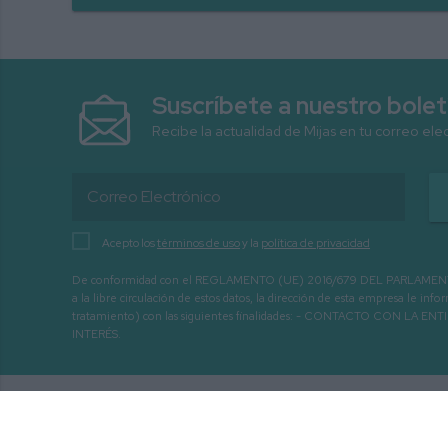
Suscríbete a nuestro bolet
Recibe la actualidad de Mijas en tu correo ele
Acepto los
términos de uso
y la
política de privacidad
De conformidad con el REGLAMENTO (UE) 2016/679 DEL PARLAMENTO EURO
a la libre circulación de estos datos, la dirección de esta empresa le 
tratamiento) con las siguientes finalidades: - CONTACTO CO
INTERÉS.