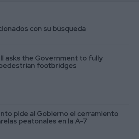
lacionados con su búsqueda
l asks the Government to fully
pedestrian footbridges
nto pide al Gobierno el cerramiento
arelas peatonales en la A-7