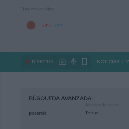
El tiempo en Mijas
28°C
26°C
live_tv
mic
phone_android
DIRECTO
NOTICIAS
M
BÚSQUEDA AVANZADA:
Selección de sección