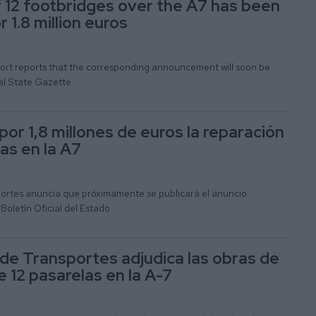
f 12 footbridges over the A7 has been
 1.8 million euros
port reports that the corresponding announcement will soon be
ial State Gazette
or 1,8 millones de euros la reparación
as en la A7
sportes anuncia que próximamente se publicará el anuncio
Boletín Oficial del Estado
o de Transportes adjudica las obras de
 12 pasarelas en la A-7