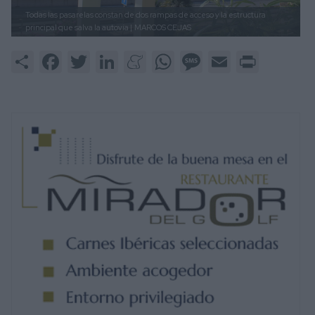
Todas las pasarelas constan de dos rampas de acceso y la estructura
principal que salva la autovía |
MARCOS CEJAS
Share
Facebook
Twitter
LinkedIn
Meneame
WhatsApp
Message
Email
Print