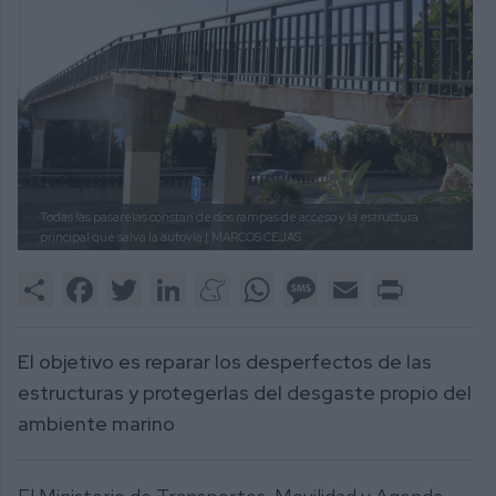
Todas las pasarelas constan de dos rampas de acceso y la estructura
principal que salva la autovía |
MARCOS CEJAS
Share
Facebook
Twitter
LinkedIn
Meneame
WhatsApp
Message
Email
Print
El objetivo es reparar los desperfectos de las
estructuras y protegerlas del desgaste propio del
ambiente marino