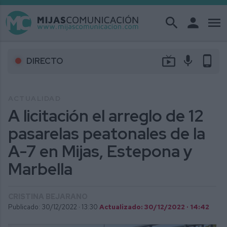
search
person
menu
live_tv
mic
phone_android
DIRECTO
ACTUALIDAD
A licitación el arreglo de 12
pasarelas peatonales de la
A-7 en Mijas, Estepona y
Marbella
CRISTINA BEJARANO
Publicado: 30/12/2022 ·
13:30
Actualizado: 30/12/2022 · 14:42