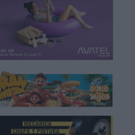
ra parte, continúan los trabajos de regeneración de arena que empezar
os semanas. |
IRENE PÉREZ