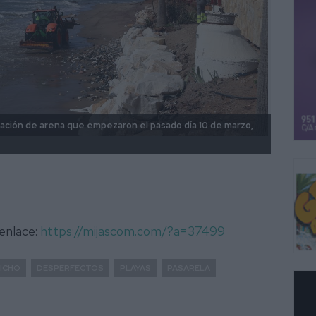
ración de arena que empezaron el pasado día 10 de marzo,
Por ot
hace d
 enlace:
https://mijascom.com/?a=37499
RICHO
DESPERFECTOS
PLAYAS
PASARELA