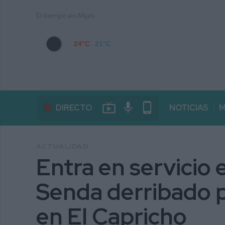
El tiempo en Mijas
24°C
21°C
live_tv
mic
phone_android
DIRECTO
NOTICIAS
M
ACTUALIDAD
Entra en servicio 
Senda derribado p
en El Capricho