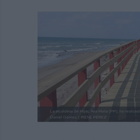
La alcaldesa de Mijas, Ana Mata (PP), ha realizad
Daniel Gómez. |
IRENE PÉREZ