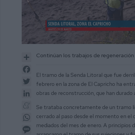
0
of
Share
Continúan los trabajos de regeneración
2
minutes,
1
Facebook
second
Volume
El tramo de la Senda Litoral que fue derr
0%
Twitter
febrero en la zona de El Capricho ha entrad
LinkedIn
obras de reconstrucción, que han durad
Meneame
Se trataba concretamente de un tramo li
WhatsApp
cerrado al paso desde el momento en el q
mediados del mes de enero. A principios 
Message
arrancaron el tramo de sus sujeciones y 