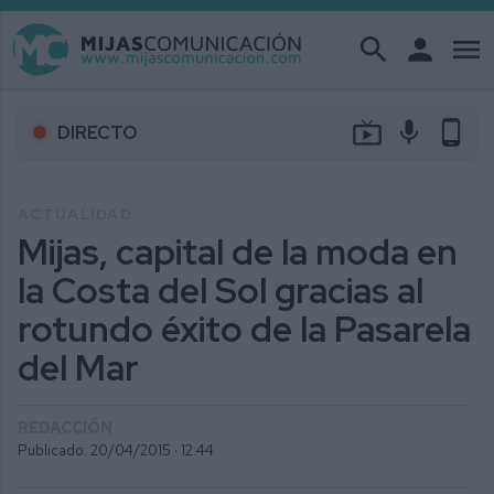
search
person
menu
live_tv
mic
phone_android
DIRECTO
ACTUALIDAD
Mijas, capital de la moda en
la Costa del Sol gracias al
rotundo éxito de la Pasarela
del Mar
REDACCIÓN
Publicado: 20/04/2015 ·
12:44