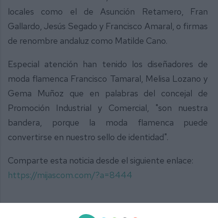
locales como el de Asunción Retamero, Fran
Gallardo, Jesús Segado y Francisco Amaral, o firmas
de renombre andaluz como Matilde Cano.
Especial atención han tenido los diseñadores de
moda flamenca Francisco Tamaral, Melisa Lozano y
Gema Muñoz que en palabras del concejal de
Promoción Industrial y Comercial, "son nuestra
bandera, porque la moda flamenca puede
convertirse en nuestro sello de identidad".
Comparte esta noticia desde el siguiente enlace:
https://mijascom.com/?a=8444