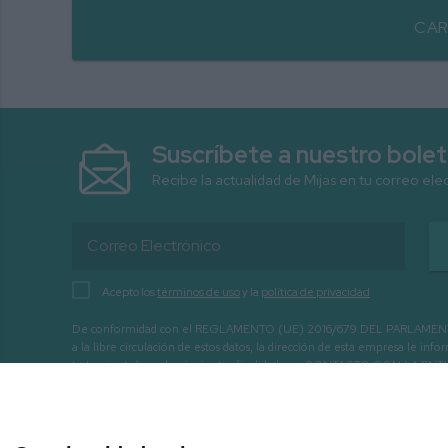
CAR
Suscríbete a nuestro bolet
Recibe la actualidad de Mijas en tu correo ele
Acepto los
términos de uso
y la
política de privacidad
De conformidad con el REGLAMENTO (UE) 2016/679 DEL PARLAMENTO EURO
a la libre circulación de estos datos, la dirección de esta empresa le 
tratamiento) con las siguientes finalidades: - CONTACTO CO
INTERÉS.