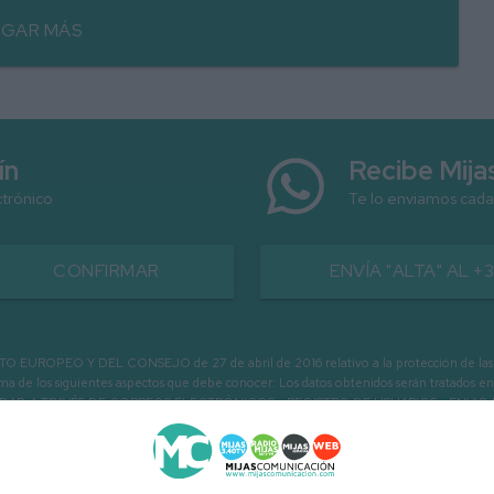
GAR MÁS
ín
Recibe Mij
ctrónico
Te lo enviamos cada
CONFIRMAR
ENVÍA "ALTA" AL +
PEO Y DEL CONSEJO de 27 de abril de 2016 relativo a la protección de las person
informa de los siguientes aspectos que debe conocer: Los datos obtenidos serán tratad
N LA ENTIDAD A TRAVÉS DE CORREOS ELECTRÓNICOS - REGISTRO DE USUARIOS -