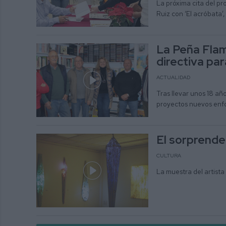
La próxima cita del pro
Ruiz con ‘El acróbata’
La Peña Flam
directiva pa
ACTUALIDAD
Tras llevar unos 18 añ
proyectos nuevos enfo
El sorprenden
CULTURA
La muestra del artista 