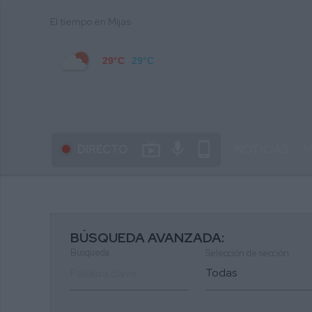
El tiempo en Mijas
29°C
29°C
live_tv
mic
phone_android
DIRECTO
NOTICIAS
M
BÚSQUEDA AVANZADA:
Búsqueda
Selección de sección