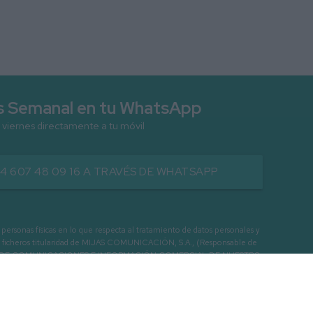
as Semanal en tu WhatsApp
 viernes directamente a tu móvil
34 607 48 09 16 A TRAVÉS DE WHATSAPP
as físicas en lo que respecta al tratamiento de datos personales y
os en ficheros titularidad de MIJAS COMUNICACIÓN, S.A., (Responsable de
 ENVIO DE COMUNICACIONES E INFORMACIÓN COMERCIAL DE NUESTRO