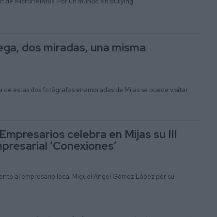
n de Microrrelatos ‘Por un mundo sin bullying’
ega, dos miradas, una misma
a de estas dos fotógrafas enamoradas de Mijas se puede visitar
 Empresarios celebra en Mijas su III
resarial ‘Conexiones’
ento al empresario local Miguel Ángel Gómez López por su