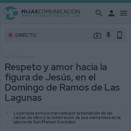
search
person
menu
live_tv
mic
phone_android
DIRECTO
ACTUALIDAD
Respeto y amor hacia la
figura de Jesús, en el
Domingo de Ramos de Las
Lagunas
La jornada estuvo marcada por la bendición de las
ramas de olivo y la celebración de una santa misa en la
iglesia de San Manuel González