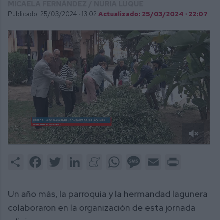
MICAELA FERNÁNDEZ / NURIA LUQUE
Publicado: 25/03/2024 ·
13:02
Actualizado: 25/03/2024 · 22:07
0
of
Share
Facebook
Twitter
LinkedIn
Meneame
WhatsApp
Message
Email
Print
2
minutes,
5
seconds
Un año más, la parroquia y la hermandad lagunera
colaboraron en la organización de esta jornada