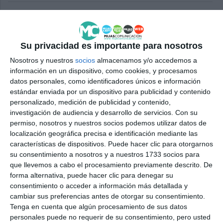
El IES Sierra de Mijas despide a
su promoción número 39 de
Bachillerato
Su privacidad es importante para nosotros
ACTUALIDAD
Nosotros y nuestros
socios
almacenamos y/o accedemos a
información en un dispositivo, como cookies, y procesamos
El alumnado de Bachillerato del
datos personales, como identificadores únicos e información
IES Las Lagunas se gradúa para
estándar enviada por un dispositivo para publicidad y contenido
empezar una nueva etapa
personalizado, medición de publicidad y contenido,
ACTUALIDAD
investigación de audiencia y desarrollo de servicios.
Con su
permiso, nosotros y nuestros socios podemos utilizar datos de
localización geográfica precisa e identificación mediante las
Daniel Pérez Cerniseva,
características de dispositivos. Puede hacer clic para otorgarnos
distinguido en los Premios
su consentimiento a nosotros y a nuestros 1733 socios para
Extraordinarios de Bachillerato
que llevemos a cabo el procesamiento previamente descrito. De
REPORTAJES
forma alternativa, puede hacer clic para denegar su
consentimiento o acceder a información más detallada y
Graduación de la primera
cambiar sus preferencias antes de otorgar su consentimiento.
promoción de Bachillerato del
Tenga en cuenta que algún procesamiento de sus datos
IES Ana Carmona ‘Veleta’
personales puede no requerir de su consentimiento, pero usted