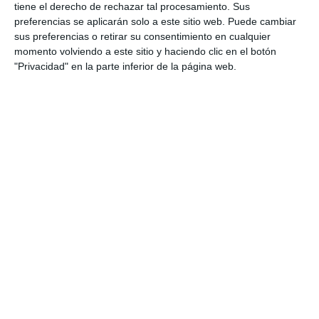
tiene el derecho de rechazar tal procesamiento. Sus
ACTUALIDAD
preferencias se aplicarán solo a este sitio web. Puede cambiar
sus preferencias o retirar su consentimiento en cualquier
Los estudiantes de segundo de
momento volviendo a este sitio y haciendo clic en el botón
Bachillerato del IES La Cala se
"Privacidad" en la parte inferior de la página web.
gradúan con honores
ACTUALIDAD
Casi 100 jóvenes del IES Sierra
de Mijas finalizan su etapa de
bachillerato
ACTUALIDAD
Un centenar de alumnos
despide su etapa en el IES Las
Lagunas
ACTUALIDAD
Casi 6.000 alumnos de