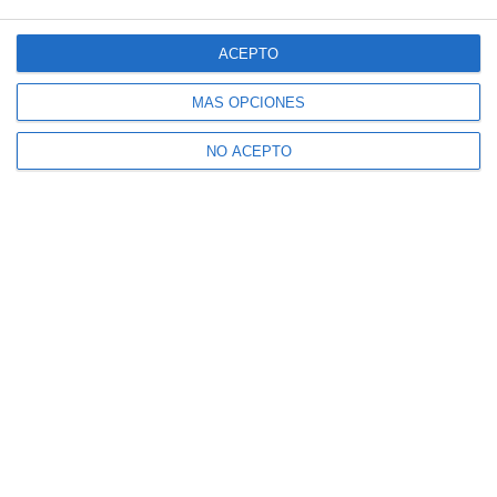
ACEPTO
MÁS OPCIONES
NO ACEPTO
Suscríbete a nuestro boletín
Recibe la actualidad de Mijas en tu correo
electrónico