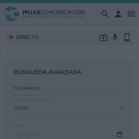
search
person
menu
live_tv
mic
phone_android
DIRECTO
BÚSQUEDA AVANZADA:
Selección de sección
▼
Desde