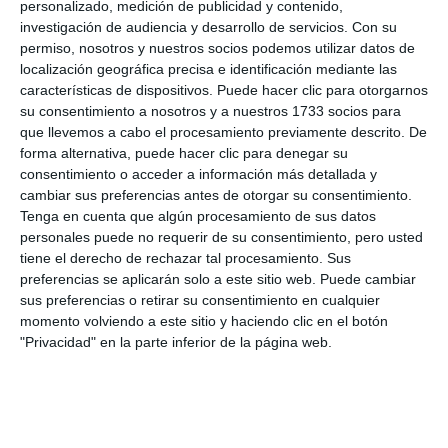
me gustaría ser narrador deportivo, algo que llevo
personalizado, medición de publicidad y contenido,
investigación de audiencia y desarrollo de servicios.
Con su
haciendo en un canal de Youtube con carreras de
permiso, nosotros y nuestros socios podemos utilizar datos de
Fórmula 1, donde estoy aprendiendo poco a poco”.
localización geográfica precisa e identificación mediante las
características de dispositivos. Puede hacer clic para otorgarnos
su consentimiento a nosotros y a nuestros 1733 socios para
que llevemos a cabo el procesamiento previamente descrito. De
Mis 5 mayores sorpresas
forma alternativa, puede hacer clic para denegar su
consentimiento o acceder a información más detallada y
de la primera mitad de
cambiar sus preferencias antes de otorgar su consentimiento.
Tenga en cuenta que algún procesamiento de sus datos
2025.
personales puede no requerir de su consentimiento, pero usted
tiene el derecho de rechazar tal procesamiento. Sus
preferencias se aplicarán solo a este sitio web. Puede cambiar
sus preferencias o retirar su consentimiento en cualquier
momento volviendo a este sitio y haciendo clic en el botón
La F1 no siempre tiene por
"Privacidad" en la parte inferior de la página web.
qué centrarse en quién
gana las carreras, sino que