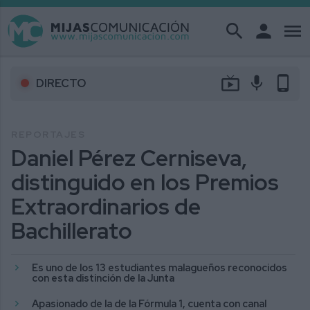
search
person
menu
live_tv
mic
phone_android
DIRECTO
REPORTAJES
Daniel Pérez Cerniseva,
distinguido en los Premios
Extraordinarios de
Bachillerato
Es uno de los 13 estudiantes malagueños reconocidos
con esta distinción de la Junta
Apasionado de la de la Fórmula 1, cuenta con canal