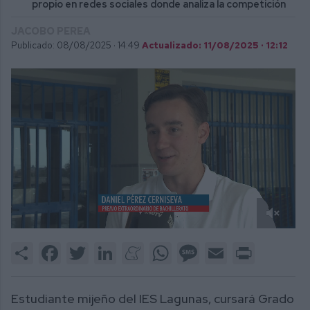
propio en redes sociales donde analiza la competición
JACOBO PEREA
Publicado: 08/08/2025 ·
14:49
Actualizado: 11/08/2025 · 12:12
1
second
Share
Facebook
Twitter
LinkedIn
Meneame
WhatsApp
Message
Email
Print
of
2
minutes,
15
Estudiante mijeño del IES Lagunas, cursará Grado
seconds