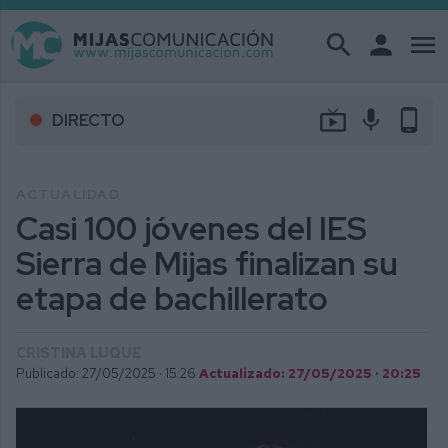
search
person
menu
live_tv
mic
phone_android
DIRECTO
ACTUALIDAD
Casi 100 jóvenes del IES
Sierra de Mijas finalizan su
etapa de bachillerato
CRISTINA LUQUE
Publicado: 27/05/2025 ·
15:26
Actualizado: 27/05/2025 · 20:25