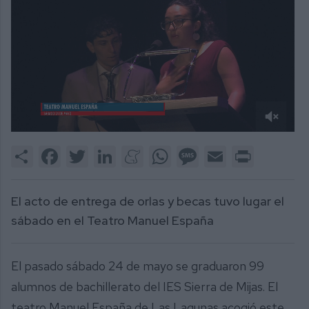
0
of
Share
Facebook
Twitter
LinkedIn
Meneame
WhatsApp
Message
Email
Print
1
minute,
25
seconds
El acto de entrega de orlas y becas tuvo lugar el
sábado en el Teatro Manuel España
El pasado sábado 24 de mayo se graduaron 99
alumnos de bachillerato del IES Sierra de Mijas. El
teatro Manuel España de Las Lagunas acogió este