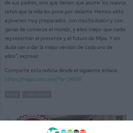
de sus padres, sino que tienen que asumir los nuevos
retos que la vida les pone por delante. Hemos visto
a jóvenes muy preparados, con mucha ilusión y con
ganas de comerse el mundo, y ellos mejor que nadie
representan el presente y el futuro de Mijas. Y sin
duda van a dar la mejor versión de cada uno de
ellos”, expresó.
Comparte esta noticia desde el siguiente enlace:
https://mijascom.com/?a=34591
MIJAS
GRADUACIÓN