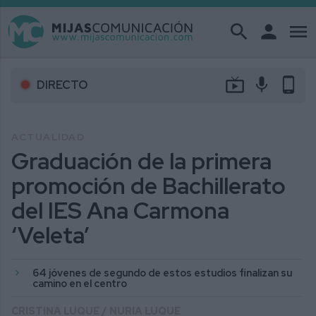
search
person
menu
live_tv
mic
phone_android
DIRECTO
ACTUALIDAD
Graduación de la primera
promoción de Bachillerato
del IES Ana Carmona
‘Veleta’
64 jóvenes de segundo de estos estudios finalizan su
camino en el centro
CRISTINA LUQUE / NURIA LUQUE