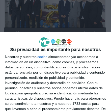
Los chicos sacaron sus mejores galas para la ocasión. |
N.
LUQUE
La 1º promoción 2023-2025 del IES Ana Carmona
Su privacidad es importante para nosotros
‘Veleta’ ya despega hacia el éxito futuro. Solo nos
Nosotros y nuestros
socios
almacenamos y/o accedemos a
información en un dispositivo, como cookies, y procesamos
queda desearle lo mejor.
datos personales, como identificadores únicos e información
estándar enviada por un dispositivo para publicidad y contenido
personalizado, medición de publicidad y contenido,
investigación de audiencia y desarrollo de servicios.
Con su
Comparte esta noticia desde el siguiente enlace:
permiso, nosotros y nuestros socios podemos utilizar datos de
localización geográfica precisa e identificación mediante las
https://mijascom.com/?a=34904
características de dispositivos. Puede hacer clic para otorgarnos
su consentimiento a nosotros y a nuestros 1733 socios para
MIJAS
GRADUACIÓN
IES
que llevemos a cabo el procesamiento previamente descrito. De