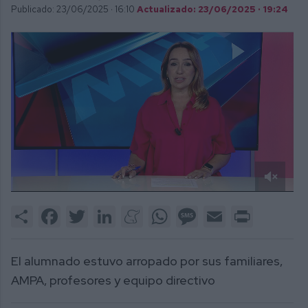
Publicado: 23/06/2025 ·
16:10
Actualizado: 23/06/2025 · 19:24
0
of
Share
Facebook
Twitter
LinkedIn
Meneame
WhatsApp
Message
Email
Print
2
minutes,
55
seconds
El alumnado estuvo arropado por sus familiares,
AMPA, profesores y equipo directivo