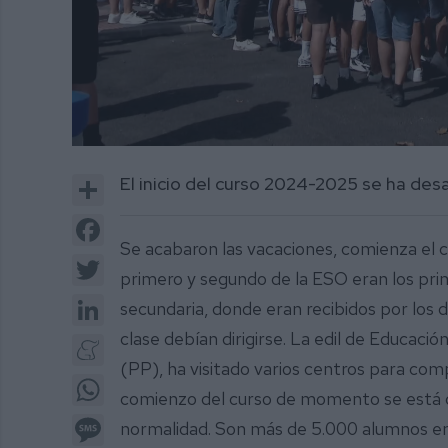
0
of
Share
El inicio del curso 2024-2025 se ha des
3
minutes,
15
Facebook
seconds
Volume
Se acabaron las vacaciones, comienza el c
0%
Twitter
primero y segundo de la ESO eran los prim
LinkedIn
secundaria, donde eran recibidos por los 
clase debían dirigirse. La edil de Educaci
Meneame
(PP), ha visitado varios centros para comp
WhatsApp
comienzo del curso de momento se está de
Message
normalidad. Son más de 5.000 alumnos en