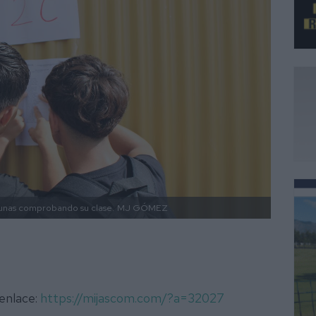
unas comprobando su clase.
MJ GÓMEZ
 enlace:
https://mijascom.com/?a=32027