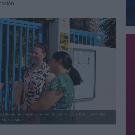
ucación.
), ha visitado este lunes varios centro, en la foto con Adela
.
MJ GÓMEZ