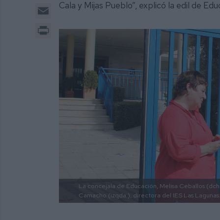
Cala y Mijas Pueblo”, explicó la edil de Ed
Email
Print
La concejala de Educación, Melisa Ceballos (dcha.
Camacho (izqda.), directora del IES Las Lagunas