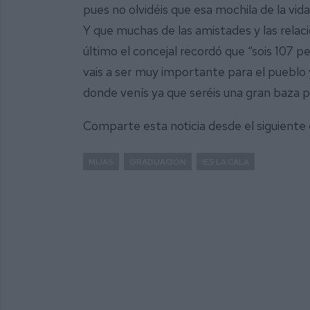
pues no olvidéis que esa mochila de la vida
Y que muchas de las amistades y las relac
último el concejal recordó que “sois 107 p
vais a ser muy importante para el pueblo 
donde venís ya que seréis una gran baza p
Comparte esta noticia desde el siguiente
MIJAS
GRADUACIÓN
IES LA CALA