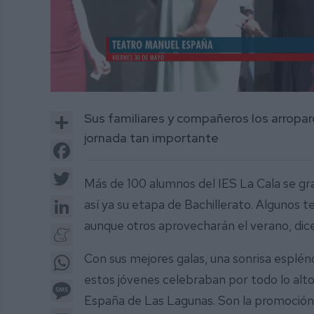
0
of
Share
Sus familiares y compañeros los arropa
2
minutes,
jornada tan importante
34
Facebook
seconds
Volume
0%
Twitter
Más de 100 alumnos del IES La Cala se g
LinkedIn
así ya su etapa de Bachillerato. Algunos 
aunque otros aprovecharán el verano, dice
Meneame
WhatsApp
Con sus mejores galas, una sonrisa espléndi
estos jóvenes celebraban por todo lo alt
Message
España de Las Lagunas. Son la promoción
Email