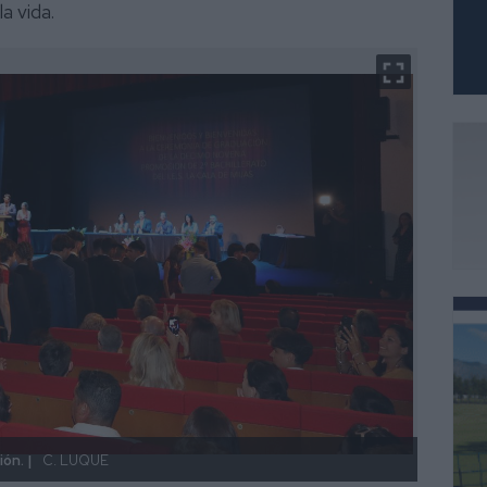
la vida.
ón. |
C. LUQUE
Los al