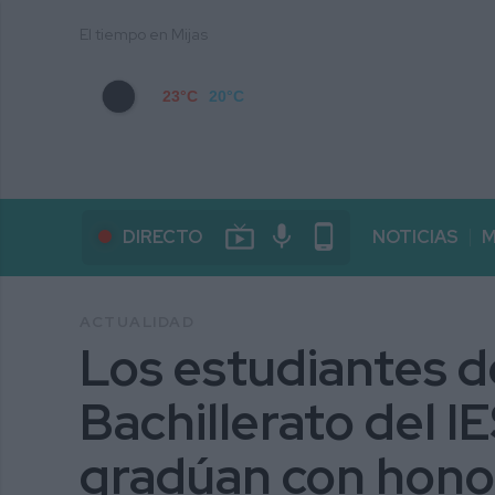
El tiempo en Mijas
23°C
20°C
live_tv
mic
phone_android
DIRECTO
NOTICIAS
M
ACTUALIDAD
Los estudiantes 
Bachillerato del I
gradúan con hono