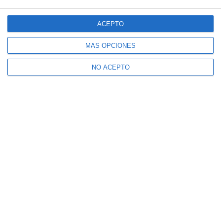
ACEPTO
MÁS OPCIONES
NO ACEPTO
Suscríbete a nuestro boletín
Recibe la actualidad de Mijas en tu correo
electrónico