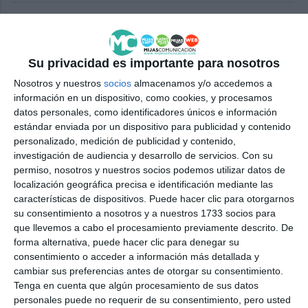
Vuelven las mesas solidarias a
La Cala de Mijas
ACTUALIDAD
Su privacidad es importante para nosotros
Nosotros y nuestros
socios
almacenamos y/o accedemos a
The solidarity tables in La Cala
información en un dispositivo, como cookies, y procesamos
bring together many locals and
datos personales, como identificadores únicos e información
visitors
estándar enviada por un dispositivo para publicidad y contenido
personalizado, medición de publicidad y contenido,
ACTUALIDAD
investigación de audiencia y desarrollo de servicios.
Con su
permiso, nosotros y nuestros socios podemos utilizar datos de
Las mesas solidarias de La Cala
localización geográfica precisa e identificación mediante las
reúnen a un buen número de
características de dispositivos. Puede hacer clic para otorgarnos
vecinos y visitantes
su consentimiento a nosotros y a nuestros 1733 socios para
que llevemos a cabo el procesamiento previamente descrito. De
ACTUALIDAD
forma alternativa, puede hacer clic para denegar su
consentimiento o acceder a información más detallada y
Las mesas solidarias vuelven
cambiar sus preferencias antes de otorgar su consentimiento.
este sábado a la plaza de la
Tenga en cuenta que algún procesamiento de sus datos
Tenencia de La Cala
personales puede no requerir de su consentimiento, pero usted