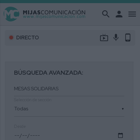
search
person
menu
live_tv
mic
phone_android
DIRECTO
BÚSQUEDA AVANZADA:
Selección de sección
▼
Desde