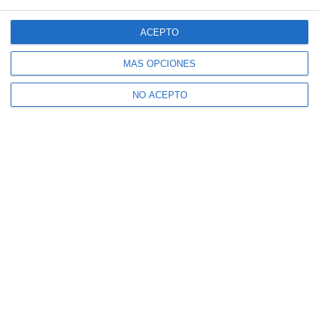
ACEPTO
MÁS OPCIONES
NO ACEPTO
Suscríbete a nuestro boletín
Recibe la actualidad de Mijas en tu correo
electrónico