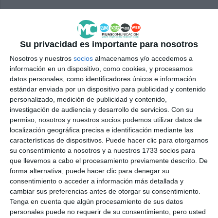
La asociación Amigos de Mijas
dona 1.000 euros a Adimi
Su privacidad es importante para nosotros
ACTUALIDAD
Nosotros y nuestros
socios
almacenamos y/o accedemos a
información en un dispositivo, como cookies, y procesamos
El belén solidario del hotel TRH
datos personales, como identificadores únicos e información
entrega su cheque a AFA Mijas
estándar enviada por un dispositivo para publicidad y contenido
personalizado, medición de publicidad y contenido,
ACTUALIDAD
investigación de audiencia y desarrollo de servicios.
Con su
permiso, nosotros y nuestros socios podemos utilizar datos de
Adimi recibe un cheque de 2.200
localización geográfica precisa e identificación mediante las
euros del Centro Comercial
características de dispositivos. Puede hacer clic para otorgarnos
Miramar
su consentimiento a nosotros y a nuestros 1733 socios para
que llevemos a cabo el procesamiento previamente descrito. De
ACTUALIDAD
forma alternativa, puede hacer clic para denegar su
consentimiento o acceder a información más detallada y
Avatés presents a cheque for
cambiar sus preferencias antes de otorgar su consentimiento.
2,000 euros to the Cancer
Tenga en cuenta que algún procesamiento de sus datos
Patient Support Foundation
personales puede no requerir de su consentimiento, pero usted