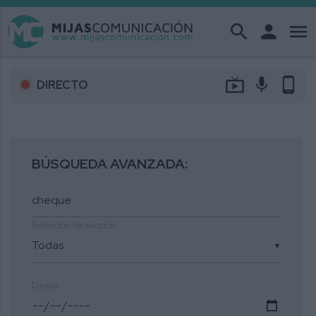
search
person
menu
live_tv
mic
phone_android
DIRECTO
BÚSQUEDA AVANZADA:
Selección de sección
▼
Desde