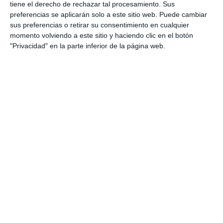
tiene el derecho de rechazar tal procesamiento. Sus
ACTUALIDAD
preferencias se aplicarán solo a este sitio web. Puede cambiar
sus preferencias o retirar su consentimiento en cualquier
Avatés entrega un cheque de
momento volviendo a este sitio y haciendo clic en el botón
2.000 euros a la Fundación de
"Privacidad" en la parte inferior de la página web.
Apoyo al Paciente Oncológico
ACTUALIDAD
El Grupo Comida Benéfica de
Autismo entrega a Adimi un
cheque por un valor de 13.000
euros
ACTUALIDAD
La Asociación de Vecinos María
Zambrano entrega un cheque a
la familia de Adán
ACTUALIDAD