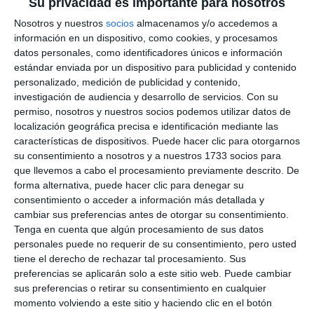
Su privacidad es importante para nosotros
Imagen de los usuarios de Adimi en el acto de entrega del
Nosotros y nuestros
socios
almacenamos y/o accedemos a
cheque.
BEATRIZ MARTÍN
información en un dispositivo, como cookies, y procesamos
datos personales, como identificadores únicos e información
estándar enviada por un dispositivo para publicidad y contenido
El primer teniente de alcalde, José Carlos Martín
personalizado, medición de publicidad y contenido,
(Cs), manifestaba que “es una doble satisfacción, ya
investigación de audiencia y desarrollo de servicios.
Con su
permiso, nosotros y nuestros socios podemos utilizar datos de
que por un lado, Mijas, una vez más, ha mostrado su
localización geográfica precisa e identificación mediante las
solidaridad con la entrega de ese cheque a la familia
características de dispositivos. Puede hacer clic para otorgarnos
su consentimiento a nosotros y a nuestros 1733 socios para
de Adimi y, por otro lado, el hecho de que podamos
que llevemos a cabo el procesamiento previamente descrito. De
celebrar esta jornada de convivencia, que hacía ya
forma alternativa, puede hacer clic para denegar su
tiempo que no se podían llevar a cabo por las
consentimiento o acceder a información más detallada y
cambiar sus preferencias antes de otorgar su consentimiento.
circunstancias de la pandemia y hacerlo, además, en
Tenga en cuenta que algún procesamiento de sus datos
un día espectacular y un ambiente casi familiar; la
personales puede no requerir de su consentimiento, pero usted
tiene el derecho de rechazar tal procesamiento. Sus
corporación hemos querido venir a compartir este
preferencias se aplicarán solo a este sitio web. Puede cambiar
ratito con Adimi y mostrar siempre nuestro apoyo al
sus preferencias o retirar su consentimiento en cualquier
momento volviendo a este sitio y haciendo clic en el botón
colectivo”.