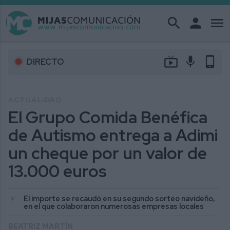
search
person
menu
live_tv
mic
phone_android
DIRECTO
ACTUALIDAD
El Grupo Comida Benéfica
de Autismo entrega a Adimi
un cheque por un valor de
13.000 euros
El importe se recaudó en su segundo sorteo navideño,
en el que colaboraron numerosas empresas locales
BEATRIZ MARTÍN