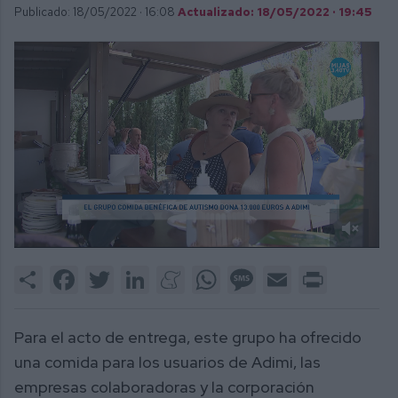
Publicado: 18/05/2022 ·
16:08
Actualizado: 18/05/2022 · 19:45
0
of
Share
Facebook
Twitter
LinkedIn
Meneame
WhatsApp
Message
Email
Print
2
minutes,
51
seconds
Para el acto de entrega, este grupo ha ofrecido
una comida para los usuarios de Adimi, las
empresas colaboradoras y la corporación