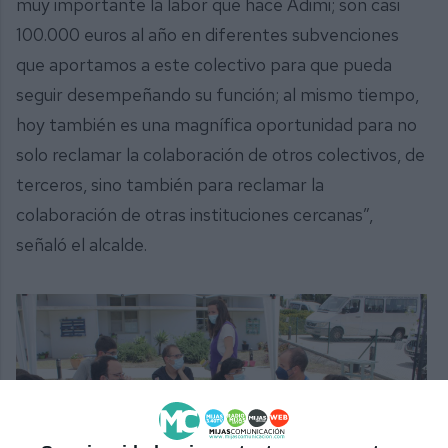
muy importante la labor que hace Adimi; son casi
100.000 euros al año en diferentes subvenciones
que aportamos a este colectivo para que pueda
seguir desempeñando su función; al mismo tiempo,
hoy también es una magnífica oportunidad para no
solo reclamar la colaboración de otros colectivos, de
terceros, sino también para reclamar la
colaboración de otras instituciones cercanas”,
señaló el alcalde.