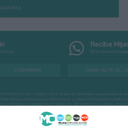
GAR MÁS
ín
Recibe Mij
ctrónico
Te lo enviamos cada
CONFIRMAR
ENVÍA "ALTA" AL +
PEO Y DEL CONSEJO de 27 de abril de 2016 relativo a la protección de las person
informa de los siguientes aspectos que debe conocer: Los datos obtenidos serán tratad
N LA ENTIDAD A TRAVÉS DE CORREOS ELECTRÓNICOS - REGISTRO DE USUARIOS -