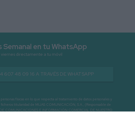
as Semanal en tu WhatsApp
 viernes directamente a tu móvil
34 607 48 09 16 A TRAVÉS DE WHATSAPP
as físicas en lo que respecta al tratamiento de datos personales y
os en ficheros titularidad de MIJAS COMUNICACIÓN, S.A., (Responsable de
 ENVIO DE COMUNICACIONES E INFORMACIÓN COMERCIAL DE NUESTRO