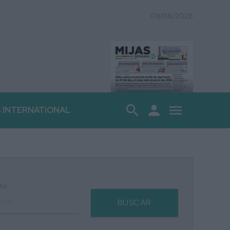
09/08/2026
search
person
menu
S INTERNATIONAL
tor
BUSCAR