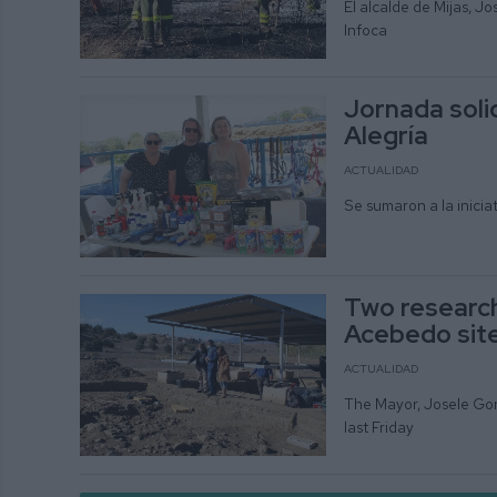
El alcalde de Mijas, J
Infoca
Jornada soli
Alegría
ACTUALIDAD
Se sumaron a la inicia
Two researche
Acebedo sit
ACTUALIDAD
The Mayor, Josele Gonz
last Friday