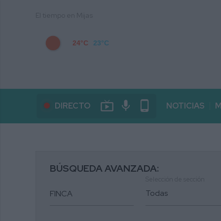
El tiempo en Mijas
24°C
23°C
live_tv
mic
phone_android
DIRECTO
NOTICIAS
M
BÚSQUEDA AVANZADA:
Selección de sección