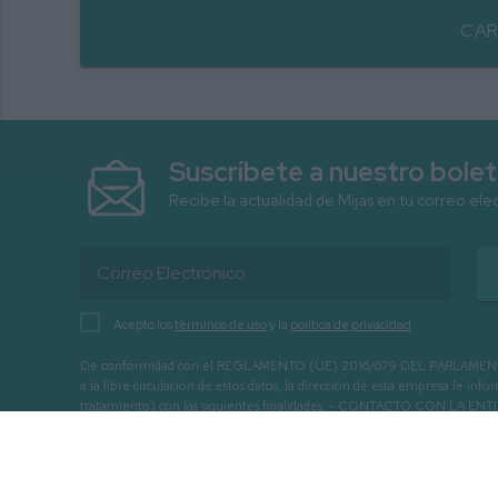
CAR
Suscríbete a nuestro bolet
Recibe la actualidad de Mijas en tu correo ele
Acepto los
términos de uso
y la
política de privacidad
De conformidad con el REGLAMENTO (UE) 2016/679 DEL PARLAMENTO EURO
a la libre circulación de estos datos, la dirección de esta empresa le 
tratamiento) con las siguientes finalidades: - CONTACTO CO
INTERÉS.