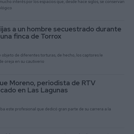
mucho interés por los espacios que, desde hace siglos, se conservan
ológico
ijas a un hombre secuestrado durante
 una finca de Torrox
 objeto de diferentes torturas, de hecho, los captores le
e oreja en su cautiverio
que Moreno, periodista de RTV
ncado en Las Lagunas
a este profesional que dedicó gran parte de su carrera a la
a