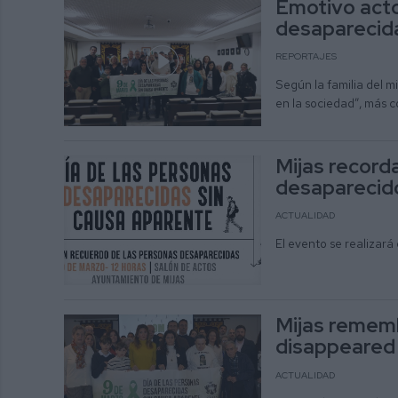
Emotivo acto
desaparecida
REPORTAJES
Según la familia del 
en la sociedad”, más co
Mijas record
desaparecido
ACTUALIDAD
El evento se realizará
Mijas remem
disappeared 
ACTUALIDAD