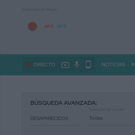
El tiempo en Mijas
30°C
25°C
live_tv
mic
phone_android
DIRECTO
NOTICIAS
M
BÚSQUEDA AVANZADA:
Selección de sección