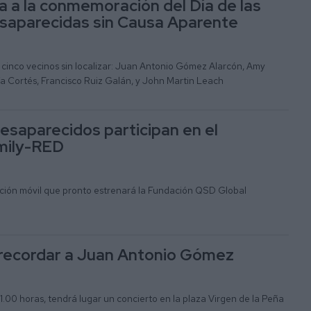
a a la conmemoración del Día de las
saparecidas sin Causa Aparente
n cinco vecinos sin localizar: Juan Antonio Gómez Alarcón, Amy
ría Cortés, Francisco Ruiz Galán, y John Martin Leach
desaparecidos participan en el
mily-RED
ación móvil que pronto estrenará la Fundación QSD Global
 recordar a Juan Antonio Gómez
21.00 horas, tendrá lugar un concierto en la plaza Virgen de la Peña