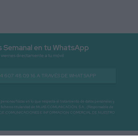
as Semanal en tu WhatsApp
 viernes directamente a tu móvil
34 607 48 09 16 A TRAVÉS DE WHATSAPP
as físicas en lo que respecta al tratamiento de datos personales y
os en ficheros titularidad de MIJAS COMUNICACIÓN, S.A., (Responsable de
 ENVIO DE COMUNICACIONES E INFORMACIÓN COMERCIAL DE NUESTRO