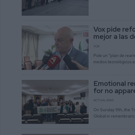
Vox pide refo
mejor a las 
VOX
Pide un “plan de rear
medios tecnológicos 
Emotional r
for no appar
ACTUALIDAD
On Sunday 9th, the To
Global in remembrance 