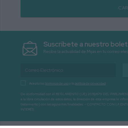
CAR
Suscríbete a nuestro bolet
Recibe la actualidad de Mijas en tu correo ele
Acepto los
términos de uso
y la
política de privacidad
De conformidad con el REGLAMENTO (UE) 2016/679 DEL PARLAMENTO EURO
a la libre circulación de estos datos, la dirección de esta empresa le 
tratamiento) con las siguientes finalidades: - CONTACTO CO
INTERÉS.