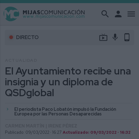
search
person
menu
live_tv
mic
phone_android
DIRECTO
ACTUALIDAD
El Ayuntamiento recibe una
insignia y un diploma de
QSDglobal
El periodista Paco Lobatón impulsó la Fundación
Europea por las Personas Desaparecidas
CARMEN MARTÍN | IRENE PÉREZ
Publicado: 09/03/2022 ·
16:27
Actualizado: 09/03/2022 · 16:32