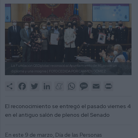
La Fundación QSDglobal reconoció al Ayuntamiento de Mijas con un
diploma y una insignia |
FOTO CEDIDA POR CARMEN GÓMEZ
Share
Facebook
Twitter
LinkedIn
Meneame
WhatsApp
Message
Email
Print
El reconocimiento se entregó el pasado viernes 4
en el antiguo salón de plenos del Senado
En este 9 de marzo, Día de las Personas