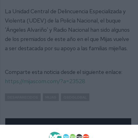
La Unidad Central de Delincuencia Especializada y
Violenta (UDEV) de la Policía Nacional, el buque
'Ángeles Alvariño' y Radio Nacional han sido algunos
de los premiados de este año en el que Mijas vuelve
a ser destacada por su apoyo a las familias mijeñas.
Comparte esta noticia desde el siguiente enlace:
https://mijascom.com/?a=23528
DESAPARECIDOS
MIJAS
QSDGLOBAL