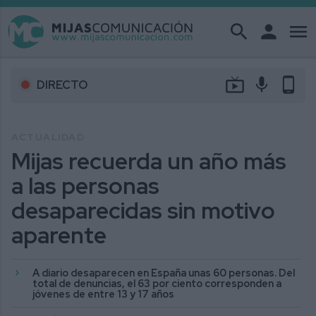
search
person
menu
live_tv
mic
phone_android
DIRECTO
ACTUALIDAD
Mijas recuerda un año más
a las personas
desaparecidas sin motivo
aparente
A diario desaparecen en España unas 60 personas. Del
total de denuncias, el 63 por ciento corresponden a
jóvenes de entre 13 y 17 años