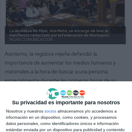
La alcaldesa de Mijas, Ana Mata, se encargó de leer el
manifiesto redactado por la Federación de Municipios.
MIJAS COMUNICACIÓN.
Asimismo, la regidora mijeña defendió la
importancia de aumentar los medios humanos y
materiales a la hora de buscar a una persona,
especialmente durante las primeras horas de su
desaparición. En este sentido, abogó por el
desarrollo de un protocolo de actuación más
Su privacidad es importante para nosotros
ambicioso por parte del Gobierno central, en
Nosotros y nuestros
socios
almacenamos y/o accedemos a
coordinación con los Cuerpos y Fuerzas de
información en un dispositivo, como cookies, y procesamos
Seguridad, “y que podamos actuar de manera
datos personales, como identificadores únicos e información
estándar enviada por un dispositivo para publicidad y contenido