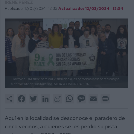
IRENE PÉREZ
Publicado: 12/03/2024 ·
12:33
Actualizado: 12/03/2024 · 12:34
El acto del 9M sirve para dar visibilidad a las personas desaparecidas y al
sufrimiento de sus familias.
MIJAS COMUNICACIÓN.
Share
Facebook
Twitter
LinkedIn
Meneame
WhatsApp
Message
Email
Print
Aquí en la localidad se desconoce el paradero de
cinco vecinos, a quienes se les perdió su pista