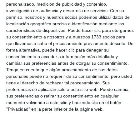
preventiva y de inmediato, para que la localización
personalizado, medición de publicidad y contenido,
de esa persona no se convierta en algo imposible y
investigación de audiencia y desarrollo de servicios.
Con su
permiso, nosotros y nuestros socios podemos utilizar datos de
también para que no quede en el olvido”.
localización geográfica precisa e identificación mediante las
características de dispositivos. Puede hacer clic para otorgarnos
Al acto también acudió la abuela de la pequeña
su consentimiento a nosotros y a nuestros 1733 socios para
Lucía Vivar, que en 2017 fue hallada sin vida junto a
que llevemos a cabo el procesamiento previamente descrito. De
forma alternativa, puede hacer clic para denegar su
las vías del tren en Pizarra. “Nosotros creemos que
consentimiento o acceder a información más detallada y
debe cambiar la forma de buscar a las personas y
cambiar sus preferencias antes de otorgar su consentimiento.
Tenga en cuenta que algún procesamiento de sus datos
también tiene que cambiar la justicia. Nuestra
personales puede no requerir de su consentimiento, pero usted
familia lo único que pide ahora es justicia, no
tiene el derecho de rechazar tal procesamiento. Sus
preferencias se aplicarán solo a este sitio web. Puede cambiar
podemos hacer otra cosa ya, porque necesitamos
sus preferencias o retirar su consentimiento en cualquier
saber qué le pasó a nuestra niña y por qué pasó”,
momento volviendo a este sitio y haciendo clic en el botón
finalizó.
"Privacidad" en la parte inferior de la página web.
Comparte esta noticia desde el siguiente enlace:
https://mijascom.com/?a=30133