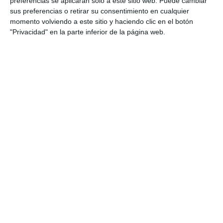
preferencias se aplicarán solo a este sitio web. Puede cambiar
desaparecidos sin causa
sus preferencias o retirar su consentimiento en cualquier
aparente
momento volviendo a este sitio y haciendo clic en el botón
ACTUALIDAD
"Privacidad" en la parte inferior de la página web.
Mijas remembers the
disappeared with the reading of
a manifesto
ACTUALIDAD
Mijas recuerda a los
desaparecidos con una
concentración y la lectura de un
manifiesto
ACTUALIDAD
Mijas recuerda a las personas
desaparecidas sin causa
aparente
ACTUALIDAD