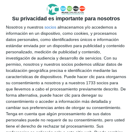
REPORTAJES
La alcaldesa de Mijas incluye en
Su privacidad es importante para nosotros
el pleno la lectura de los
manifiestos por el 8M y 9M
Nosotros y nuestros
socios
almacenamos y/o accedemos a
información en un dispositivo, como cookies, y procesamos
ACTUALIDAD
datos personales, como identificadores únicos e información
estándar enviada por un dispositivo para publicidad y contenido
Mijas recordará en un acto este
personalizado, medición de publicidad y contenido,
domingo a los desaparecidos sin
investigación de audiencia y desarrollo de servicios.
Con su
causa aparente
permiso, nosotros y nuestros socios podemos utilizar datos de
localización geográfica precisa e identificación mediante las
ACTUALIDAD
características de dispositivos. Puede hacer clic para otorgarnos
su consentimiento a nosotros y a nuestros 1733 socios para
Mijas recuerda un año más a las
que llevemos a cabo el procesamiento previamente descrito. De
personas desaparecidas sin
forma alternativa, puede hacer clic para denegar su
motivo aparente
consentimiento o acceder a información más detallada y
cambiar sus preferencias antes de otorgar su consentimiento.
ACTUALIDAD
Tenga en cuenta que algún procesamiento de sus datos
personales puede no requerir de su consentimiento, pero usted
Mijas celebrará el 9 de marzo un
tiene el derecho de rechazar tal procesamiento. Sus
acto en recuerdo de los