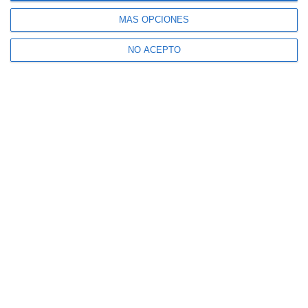
MÁS OPCIONES
NO ACEPTO
Suscríbete a nuestro boletín
Recibe la actualidad de Mijas en tu correo
electrónico
CONFIRMAR