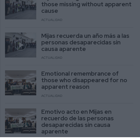
those missing without apparent
cause
ACTUALIDAD
Mijas recuerda un año más a las
personas desaparecidas sin
causa aparente
ACTUALIDAD
Emotional remembrance of
those who disappeared for no
apparent reason
ACTUALIDAD
Emotivo acto en Mijas en
recuerdo de las personas
desaparecidas sin causa
aparente