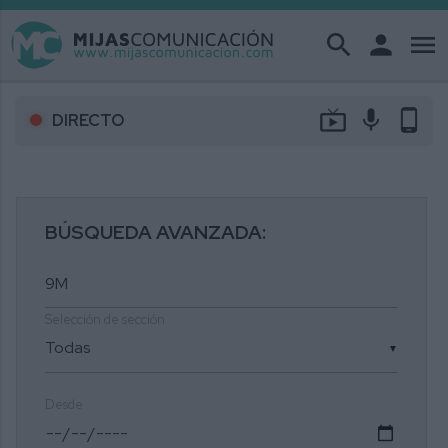
search
person
menu
live_tv
mic
phone_android
DIRECTO
BÚSQUEDA AVANZADA:
Selección de sección
▼
Desde