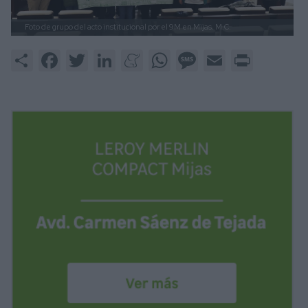
Foto de grupo del acto institucional por el 9M en Mijas.
M.C.
Share
Facebook
Twitter
LinkedIn
Meneame
WhatsApp
Message
Email
Print