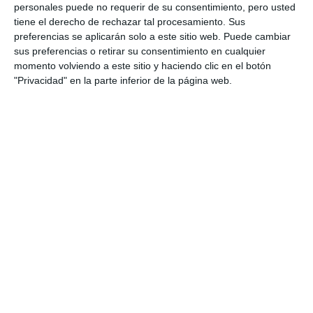
Cala de Mijas
personales puede no requerir de su consentimiento, pero usted
tiene el derecho de rechazar tal procesamiento. Sus
ACTUALIDAD
preferencias se aplicarán solo a este sitio web. Puede cambiar
sus preferencias o retirar su consentimiento en cualquier
Mijas unlocks 33 million euros of
momento volviendo a este sitio y haciendo clic en el botón
investment for over a hundred
"Privacidad" en la parte inferior de la página web.
projects
ACTUALIDAD
Mijas activa inversiones por 33
millones de euros para más de
un centenar de actuaciones
ACTUALIDAD
Cs pide al Ayuntamiento que
acometa la remodelación
integral y la rotonda de
Osunillas
CS