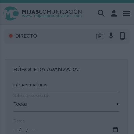
search
person
menu
live_tv
mic
phone_android
DIRECTO
BÚSQUEDA AVANZADA:
Selección de sección
▼
Desde