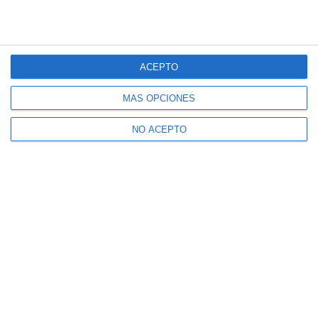
ACEPTO
MÁS OPCIONES
NO ACEPTO
Suscríbete a nuestro boletín
Recibe la actualidad de Mijas en tu correo
electrónico