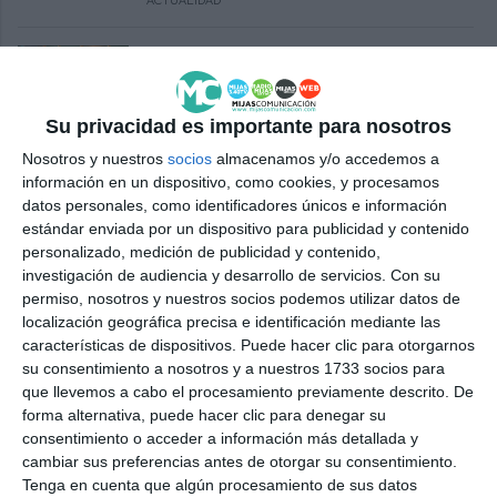
ACTUALIDAD
The Town Hall to cover outdoor
school courts to optimise their
use
Su privacidad es importante para nosotros
ACTUALIDAD
Nosotros y nuestros
socios
almacenamos y/o accedemos a
información en un dispositivo, como cookies, y procesamos
El Ayuntamiento cubrirá las
datos personales, como identificadores únicos e información
pistas exteriores de los colegios
estándar enviada por un dispositivo para publicidad y contenido
para optimizar su uso
personalizado, medición de publicidad y contenido,
ACTUALIDAD
investigación de audiencia y desarrollo de servicios.
Con su
permiso, nosotros y nuestros socios podemos utilizar datos de
Repairs begin on the roof of the
localización geográfica precisa e identificación mediante las
sports hall at IES La Cala de
características de dispositivos. Puede hacer clic para otorgarnos
Mijas
su consentimiento a nosotros y a nuestros 1733 socios para
que llevemos a cabo el procesamiento previamente descrito. De
ACTUALIDAD
forma alternativa, puede hacer clic para denegar su
consentimiento o acceder a información más detallada y
Comienza la reparación de la
cambiar sus preferencias antes de otorgar su consentimiento.
cubierta del gimnasio del IES La
Tenga en cuenta que algún procesamiento de sus datos