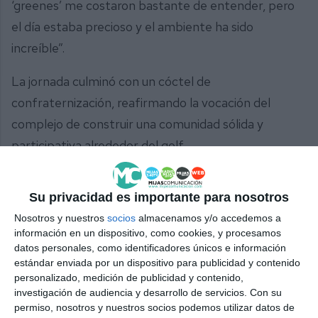
‘greenes’ me costaron bastante de entender, pero
el día estaba precioso y el ambiente ha sido
increíble”.
La jornada culminó con un cóctel de
confraternización, reafirmando la vocación del
complejo de construir una comunidad sólida y
participativa alrededor del golf.
Comparte esta noticia desde el siguiente enlace:
Su privacidad es importante para nosotros
https://mijascom.com/?a=38268
Nosotros y nuestros
socios
almacenamos y/o accedemos a
información en un dispositivo, como cookies, y procesamos
LA CALA RESORT
GOLF
datos personales, como identificadores únicos e información
estándar enviada por un dispositivo para publicidad y contenido
personalizado, medición de publicidad y contenido,
investigación de audiencia y desarrollo de servicios.
Con su
TAMBIÉN TE PUEDE INTERESAR
permiso, nosotros y nuestros socios podemos utilizar datos de