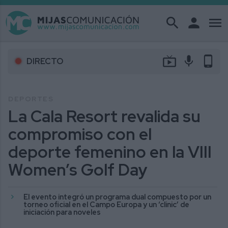
search
person
menu
live_tv
mic
phone_android
DIRECTO
DEPORTES
La Cala Resort revalida su
compromiso con el
deporte femenino en la VIII
Women’s Golf Day
El evento integró un programa dual compuesto por un
torneo oficial en el Campo Europa y un ‘clinic’ de
iniciación para noveles