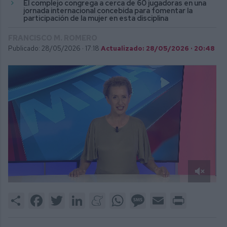
El complejo congrega a cerca de 60 jugadoras en una
jornada internacional concebida para fomentar la
participación de la mujer en esta disciplina
FRANCISCO M. ROMERO
Publicado: 28/05/2026 ·
17:18
Actualizado: 28/05/2026 · 20:48
0
of
Share
Facebook
Twitter
LinkedIn
Meneame
WhatsApp
Message
Email
Print
1
minute,
52
seconds