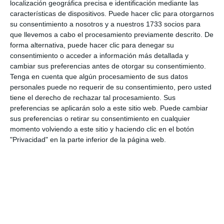
localización geográfica precisa e identificación mediante las
características de dispositivos. Puede hacer clic para otorgarnos
su consentimiento a nosotros y a nuestros 1733 socios para
que llevemos a cabo el procesamiento previamente descrito. De
forma alternativa, puede hacer clic para denegar su
consentimiento o acceder a información más detallada y
chevron_left
chevron_right
cambiar sus preferencias antes de otorgar su consentimiento.
Tenga en cuenta que algún procesamiento de sus datos
La Cala Resort es
La Cala Resort y el
personales puede no requerir de su consentimiento, pero usted
elegido como el Mejor
Ayuntamiento de Mijas
tiene el derecho de rechazar tal procesamiento. Sus
Hotel de Golf de
presentan la Escuela
preferencias se aplicarán solo a este sitio web. Puede cambiar
España
Municipal de Golf
sus preferencias o retirar su consentimiento en cualquier
momento volviendo a este sitio y haciendo clic en el botón
"Privacidad" en la parte inferior de la página web.