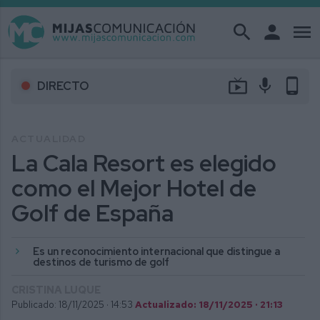
search
person
menu
live_tv
mic
phone_android
DIRECTO
ACTUALIDAD
La Cala Resort es elegido
como el Mejor Hotel de
Golf de España
Es un reconocimiento internacional que distingue a
destinos de turismo de golf
CRISTINA LUQUE
Publicado: 18/11/2025 ·
14:53
Actualizado: 18/11/2025 · 21:13