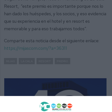
Resort, “este premio es importante porque nos lo
han dado los huéspedes, y los socios, y eso evidencia
que su experiencia en el hotel y en resort es
memorable y para eso trabajamos todos”.
Comparte esta noticia desde el siguiente enlace:
https://mijascom.com/?a=36311
MIJAS
LA CALA
RESORT
PREMIO