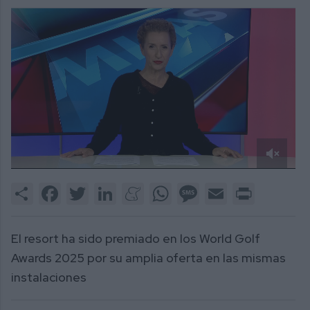
0
of
Share
Facebook
Twitter
LinkedIn
Meneame
WhatsApp
Message
Email
Print
1
minute,
53
seconds
El resort ha sido premiado en los World Golf
Awards 2025 por su amplia oferta en las mismas
instalaciones