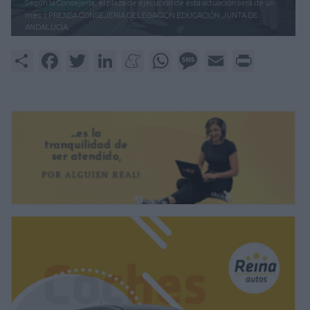
Según la Consejería, el plaza de ejecución de esta actuación será de un
mes. |
PRENSA CONSEJERÍA DELEGACIÓN EDUCACIÓN JUNTA DE
ANDALUCÍA.
Share
Facebook
Twitter
LinkedIn
Meneame
WhatsApp
Message
Email
Print