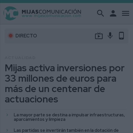
search
person
menu
live_tv
mic
phone_android
DIRECTO
ACTUALIDAD
Mijas activa inversiones por
33 millones de euros para
más de un centenar de
actuaciones
La mayor parte se destina a impulsar infraestructuras,
aparcamientos y limpieza
Las partidas se invertirán también en la dotación de