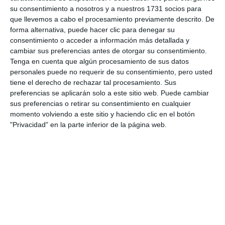
su consentimiento a nosotros y a nuestros 1731 socios para
abastecimiento de agua potable en El Coto
que llevemos a cabo el procesamiento previamente descrito. De
(150.000 euros) y Doña Pilar (141.000 euros).
forma alternativa, puede hacer clic para denegar su
consentimiento o acceder a información más detallada y
Además, se contempla el proyecto de
cambiar sus preferencias antes de otorgar su consentimiento.
Tenga en cuenta que algún procesamiento de sus datos
remodelación de la glorieta en la carretera de
personales puede no requerir de su consentimiento, pero usted
acceso al hipódromo (150.000 euros) y la de
tiene el derecho de rechazar tal procesamiento. Sus
preferencias se aplicarán solo a este sitio web. Puede cambiar
Osunillas (700.000 euros). En concreto, según ha
sus preferencias o retirar su consentimiento en cualquier
explicado el concejal de Economía y Hacienda, Mario
momento volviendo a este sitio y haciendo clic en el botón
Bravo (PP), “la modificación presupuestaria incluye
"Privacidad" en la parte inferior de la página web.
tanto proyectos nuevos como otros plurianuales,
cuyas obligaciones económicas hay que afrontar y
otros cuya financiación se completa ahora”.
Votación
La modificación presupuestaria ha contado para su