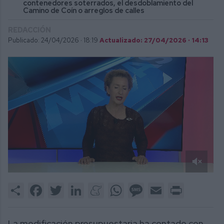
contenedores soterrados, el desdoblamiento del
Camino de Coín o arreglos de calles
REDACCIÓN
Publicado: 24/04/2026 ·
18:19
Actualizado: 27/04/2026 · 14:13
0
of
Share
Facebook
Twitter
LinkedIn
Meneame
WhatsApp
Message
Email
Print
3
minutes,
52
seconds
La modificación presupuestaria ha contado con