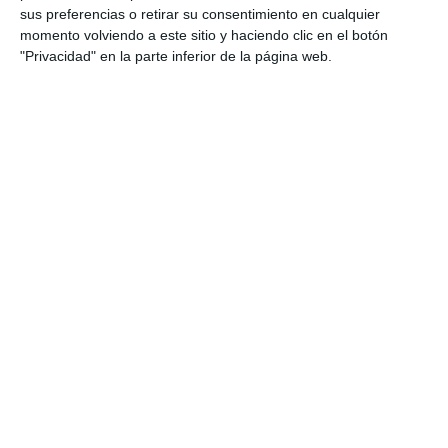
sus preferencias o retirar su consentimiento en cualquier
historia de este resort.
momento volviendo a este sitio y haciendo clic en el botón
"Privacidad" en la parte inferior de la página web.
Comparte esta noticia desde el siguiente enlace:
https://mijascom.com/?a=38278
LA CALA RESORT
GOLF
TAMBIÉN TE PUEDE INTERESAR
chevron_left
chevron_right
La Cala Resort
La Cala Resort es