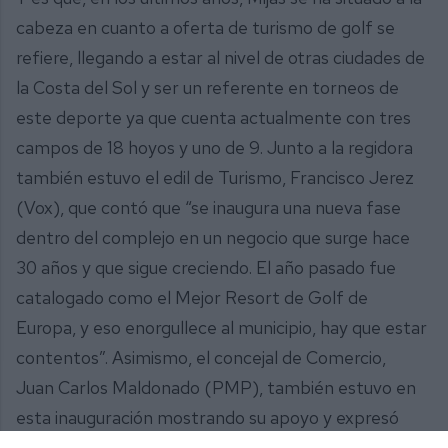
cabeza en cuanto a oferta de turismo de golf se
refiere, llegando a estar al nivel de otras ciudades de
la Costa del Sol y ser un referente en torneos de
este deporte ya que cuenta actualmente con tres
campos de 18 hoyos y uno de 9. Junto a la regidora
también estuvo el edil de Turismo, Francisco Jerez
(Vox), que contó que “se inaugura una nueva fase
dentro del complejo en un negocio que surge hace
30 años y que sigue creciendo. El año pasado fue
catalogado como el Mejor Resort de Golf de
Europa, y eso enorgullece al municipio, hay que estar
contentos”. Asimismo, el concejal de Comercio,
Juan Carlos Maldonado (PMP), también estuvo en
esta inauguración mostrando su apoyo y expresó
que “La Cala Resort representa de alguna manera