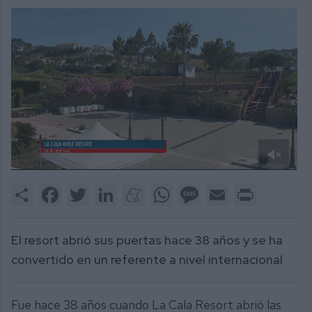
0
of
Share
Facebook
Twitter
LinkedIn
Meneame
WhatsApp
Message
Email
Print
1
minute,
48
seconds
El resort abrió sus puertas hace 38 años y se ha
convertido en un referente a nivel internacional
Fue hace 38 años cuando La Cala Resort abrió las