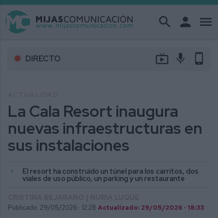
search
person
menu
live_tv
mic
phone_android
DIRECTO
ACTUALIDAD
La Cala Resort inaugura
nuevas infraestructuras en
sus instalaciones
El resort ha construido un túnel para los carritos, dos
viales de uso público, un parking y un restaurante
CRISTINA BEJARANO | NURIA LUQUE
Publicado: 29/05/2026 ·
12:28
Actualizado: 29/05/2026 · 18:33