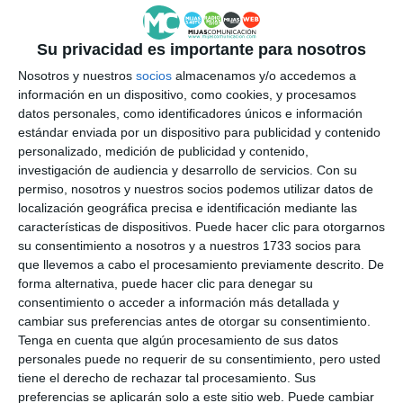
nuestra economía. Es un resort en torno al golf, con
Su privacidad es importante para nosotros
gran proyección internacional e incluso con
Nosotros y nuestros
socios
almacenamos y/o accedemos a
residentes de otros países que conviven con
información en un dispositivo, como cookies, y procesamos
nosotros”, además quiso felicitar “a los directivos de
datos personales, como identificadores únicos e información
este gran complejo por su visión, por su apuesta por
estándar enviada por un dispositivo para publicidad y contenido
personalizado, medición de publicidad y contenido,
el municipio, porque en definitiva, esta búsqueda de
investigación de audiencia y desarrollo de servicios.
Con su
la excelencia proyecta a Mijas como un municipio de
permiso, nosotros y nuestros socios podemos utilizar datos de
localización geográfica precisa e identificación mediante las
primer nivel. Seguimos trabajando desde el
características de dispositivos. Puede hacer clic para otorgarnos
Ayuntamiento con todos los complejos, porque, en
su consentimiento a nosotros y a nuestros 1733 socios para
que llevemos a cabo el procesamiento previamente descrito. De
definitiva, son la llave del crecimiento, de la riqueza,
forma alternativa, puede hacer clic para denegar su
y fundamentalmente del empleo”.
consentimiento o acceder a información más detallada y
cambiar sus preferencias antes de otorgar su consentimiento.
Entre los asistentes se encontraban vecinos de la
Tenga en cuenta que algún procesamiento de sus datos
personales puede no requerir de su consentimiento, pero usted
zona, empresarios y clientes que no quisieron perder
tiene el derecho de rechazar tal procesamiento. Sus
la oportunidad de celebrar este nuevo paso en la
preferencias se aplicarán solo a este sitio web. Puede cambiar