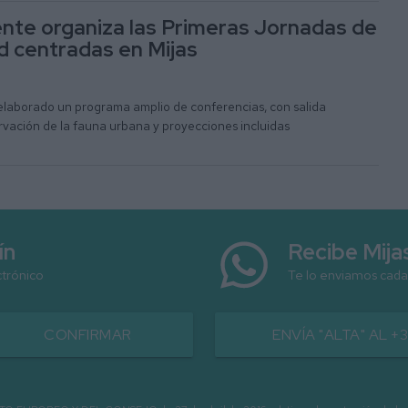
te organiza las Primeras Jornadas de
d centradas en Mijas
 elaborado un programa amplio de conferencias, con salida
rvación de la fauna urbana y proyecciones incluidas
ín
Recibe Mij
ctrónico
Te lo enviamos cada
CONFIRMAR
ENVÍA "ALTA" AL +