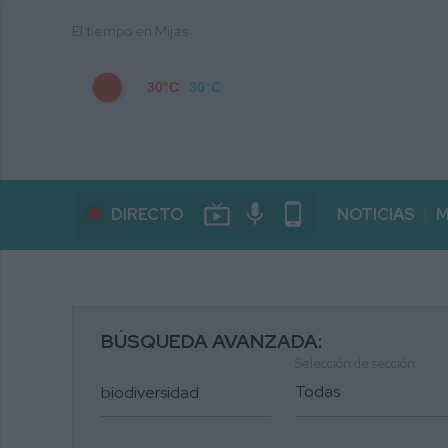
El tiempo en Mijas
30°C
30°C
live_tv
mic
phone_android
DIRECTO
NOTICIAS
M
BÚSQUEDA AVANZADA:
Selección de sección