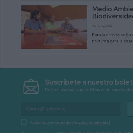
Medio Ambien
Biodiversida
ACTUALIDAD
Para la ocasión se ha
nocturna para la obse
Suscríbete a nuestro bolet
Recibe la actualidad de Mijas en tu correo ele
Acepto los
términos de uso
y la
política de privacidad