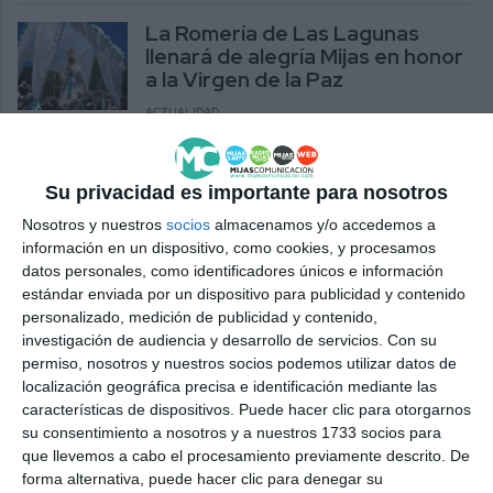
La Romería de Las Lagunas
llenará de alegría Mijas en honor
a la Virgen de la Paz
ACTUALIDAD
El cartel de la Romería de la
Virgen de la Paz, un reflejo del
Su privacidad es importante para nosotros
sentir lagunero
Nosotros y nuestros
socios
almacenamos y/o accedemos a
ACTUALIDAD
información en un dispositivo, como cookies, y procesamos
datos personales, como identificadores únicos e información
estándar enviada por un dispositivo para publicidad y contenido
Jesús Vivo y la Peña Caballista
personalizado, medición de publicidad y contenido,
presentarán sus carteles de la
investigación de audiencia y desarrollo de servicios.
Con su
romería el 22 de mayo
permiso, nosotros y nuestros socios podemos utilizar datos de
ACTUALIDAD
localización geográfica precisa e identificación mediante las
características de dispositivos. Puede hacer clic para otorgarnos
El rey Felipe VI concede a la
su consentimiento a nosotros y a nuestros 1733 socios para
Hermandad del Cristo de la Paz
que llevemos a cabo el procesamiento previamente descrito. De
el título de ‘Real’
forma alternativa, puede hacer clic para denegar su