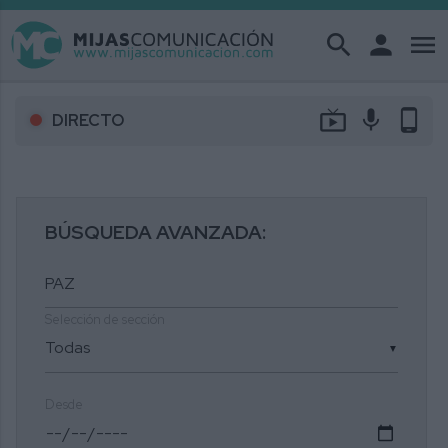
search
person
menu
live_tv
mic
phone_android
DIRECTO
BÚSQUEDA AVANZADA:
Selección de sección
▼
Desde