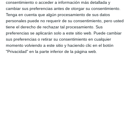
consentimiento o acceder a información más detallada y
ACTUALIDAD
cambiar sus preferencias antes de otorgar su consentimiento.
Tenga en cuenta que algún procesamiento de sus datos
King Felipe VI grants the title of
personales puede no requerir de su consentimiento, pero usted
‘Royal’ to Venerable
tiene el derecho de rechazar tal procesamiento. Sus
Brotherhood of Cristo de la Paz
preferencias se aplicarán solo a este sitio web. Puede cambiar
sus preferencias o retirar su consentimiento en cualquier
ACTUALIDAD
momento volviendo a este sitio y haciendo clic en el botón
"Privacidad" en la parte inferior de la página web.
El próximo 22 de mayo se
presenta el cartel de la Romería
de Las Lagunas
ACTUALIDAD
El rey Felipe VI concede a la
Venerable Hermandad del
Cristo de la Paz el título de Real
ACTUALIDAD
La Hermandad de Jesús Vivo